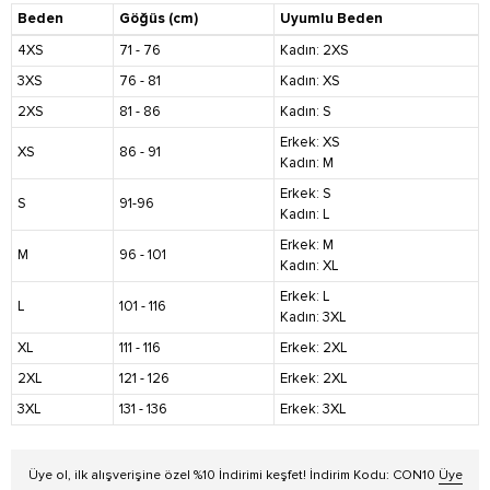
Beden
Göğüs (cm)
Uyumlu Beden
4XS
71 - 76
Kadın: 2XS
3XS
76 - 81
Kadın: XS
2XS
81 - 86
Kadın: S
Erkek: XS
XS
86 - 91
Kadın: M
Erkek: S
S
91-96
Kadın: L
Erkek: M
M
96 - 101
Kadın: XL
Erkek: L
L
101 - 116
Kadın: 3XL
XL
111 - 116
Erkek: 2XL
2XL
121 - 126
Erkek: 2XL
3XL
131 - 136
Erkek: 3XL
Üye ol, ilk alışverişine özel %10 İndirimi keşfet! İndirim Kodu: CON10
Üye