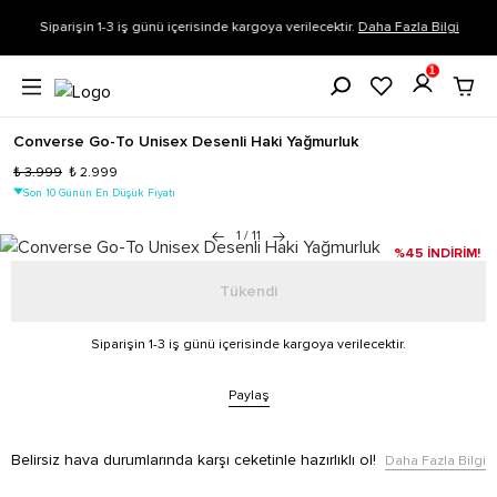
Siparişin 1-3 iş günü içerisinde kargoya verilecektir.
Daha Fazla Bilgi
1
Converse Go-To Unisex Desenli Haki Yağmurluk
₺ 3.999
₺ 2.999
Son 10 Günün En Düşük Fiyatı
1
/
11
%45 İNDİRİM!
Tükendi
Siparişin 1-3 iş günü içerisinde kargoya verilecektir.
Paylaş
Belirsiz hava durumlarında karşı ceketinle hazırlıklı ol!
Daha Fazla Bilgi