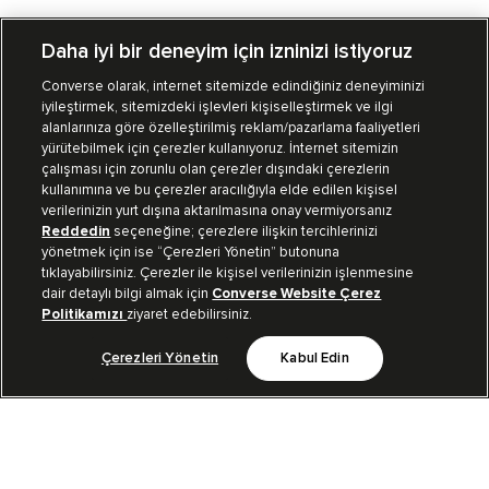
Daha iyi bir deneyim için izninizi istiyoruz
Converse olarak, internet sitemizde edindiğiniz deneyiminizi
iyileştirmek, sitemizdeki işlevleri kişiselleştirmek ve ilgi
Mağazalarımız
Sipariş Takibi
alanlarınıza göre özelleştirilmiş reklam/pazarlama faaliyetleri
yürütebilmek için çerezler kullanıyoruz. İnternet sitemizin
Müşteri İlişkileri
çalışması için zorunlu olan çerezler dışındaki çerezlerin
kullanımına ve bu çerezler aracılığıyla elde edilen kişisel
verilerinizin yurt dışına aktarılmasına onay vermiyorsanız
Koleksiyon
Reddedin
seçeneğine; çerezlere ilişkin tercihlerinizi
yönetmek için ise “Çerezleri Yönetin” butonuna
tıklayabilirsiniz. Çerezler ile kişisel verilerinizin işlenmesine
Kurumsal
dair detaylı bilgi almak için
Converse Website Çerez
Politikamızı
ziyaret edebilirsiniz.
Çerezleri Yönetin
Kabul Edin
Bizi Takip Et