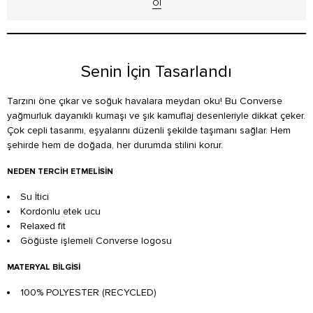
Ol
Senin İçin Tasarlandı
Tarzını öne çıkar ve soğuk havalara meydan oku! Bu Converse
yağmurluk dayanıklı kumaşı ve şık kamuflaj desenleriyle dikkat çeker.
Çok cepli tasarımı, eşyalarını düzenli şekilde taşımanı sağlar. Hem
şehirde hem de doğada, her durumda stilini korur.
NEDEN TERCIH ETMELISIN
Su İtici
Kordonlu etek ucu
Relaxed fit
Göğüste işlemeli Converse logosu
MATERYAL BILGISI
100% POLYESTER (RECYCLED)