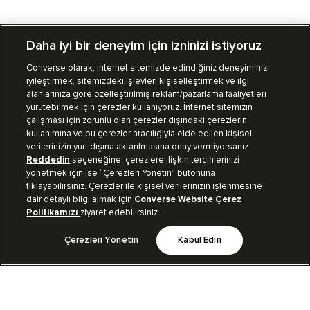
Daha iyi bir deneyim için izninizi istiyoruz
Converse olarak, internet sitemizde edindiğiniz deneyiminizi
iyileştirmek, sitemizdeki işlevleri kişiselleştirmek ve ilgi
Mağazalarımız
Sipariş Takibi
alanlarınıza göre özelleştirilmiş reklam/pazarlama faaliyetleri
yürütebilmek için çerezler kullanıyoruz. İnternet sitemizin
Müşteri İlişkileri
çalışması için zorunlu olan çerezler dışındaki çerezlerin
kullanımına ve bu çerezler aracılığıyla elde edilen kişisel
verilerinizin yurt dışına aktarılmasına onay vermiyorsanız
Koleksiyon
Reddedin
seçeneğine; çerezlere ilişkin tercihlerinizi
yönetmek için ise “Çerezleri Yönetin” butonuna
tıklayabilirsiniz. Çerezler ile kişisel verilerinizin işlenmesine
Kurumsal
dair detaylı bilgi almak için
Converse Website Çerez
Politikamızı
ziyaret edebilirsiniz.
Çerezleri Yönetin
Kabul Edin
Bizi Takip Et