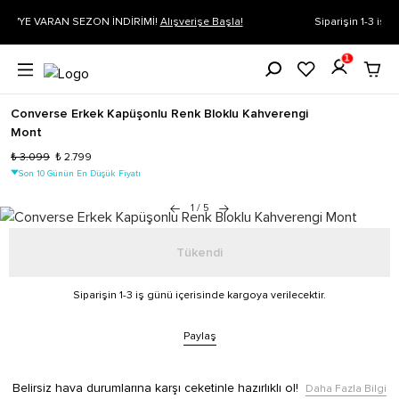
la!
Siparişin 1-3 iş günü içerisinde kargoya verilecektir.
Daha Fazla 
1
Converse Erkek Kapüşonlu Renk Bloklu Kahverengi
Mont
₺ 3.099
₺ 2.799
Son 10 Günün En Düşük Fiyatı
1
/
5
Tükendi
Siparişin 1-3 iş günü içerisinde kargoya verilecektir.
Paylaş
Belirsiz hava durumlarına karşı ceketinle hazırlıklı ol!
Daha Fazla Bilgi