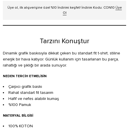
Üye ol, ilk alışverişine özel %10 İndirimi keşfet! İndirim Kodu: CON10
Üye
Ol
Tarzını Konuştur
Dinamik grafik baskısıyla dikkat çeken bu standart fit t-shirt, stiline
enerjik bir hava katıyor. Günlük kullanım için tasarlanan bu parça,
rahatlığı ve şıklığı bir arada sunuyor.
NEDEN TERCIH ETMELISIN
Çarpıcı grafik baskı
Rahat standart fit tasarım
Hafif ve nefes alabilir kumaş
%100 Pamuk
MATERYAL BILGISI
100% KOTON