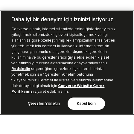
Daha iyi bir deneyim için izninizi istiyoruz
Converse olarak, internet sitemizde edindiğiniz deneyiminizi
iyileştirmek, sitemizdeki işlevleri kişiselleştirmek ve ilgi
Mağazalarımız
Sipariş Takibi
alanlarınıza göre özelleştirilmiş reklam/pazarlama faaliyetleri
yürütebilmek için çerezler kullanıyoruz. İnternet sitemizin
Müşteri İlişkileri
çalışması için zorunlu olan çerezler dışındaki çerezlerin
kullanımına ve bu çerezler aracılığıyla elde edilen kişisel
verilerinizin yurt dışına aktarılmasına onay vermiyorsanız
Koleksiyon
Reddedin
seçeneğine; çerezlere ilişkin tercihlerinizi
yönetmek için ise “Çerezleri Yönetin” butonuna
tıklayabilirsiniz. Çerezler ile kişisel verilerinizin işlenmesine
Kurumsal
dair detaylı bilgi almak için
Converse Website Çerez
Politikamızı
ziyaret edebilirsiniz.
Çerezleri Yönetin
Kabul Edin
Bizi Takip Et