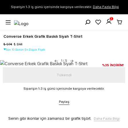
Siparişin 1-3 iş günü içerisinde kargoya verilecektir.
Daha Fazla Bilgi
1
Converse Erkek Grafik Baskılı Siyah T-Shirt
₺ 974
₺ 844
Son 10 Günün En Düşük Fiyatı
1
/
5
%35 İNDİRİM!
Tükendi
Siparişin 1-3 iş günü içerisinde kargoya verilecektir.
Paylaş
Senin gibi ikonlar için zamansız bir grafik tişört.
Daha Fazla Bilgi