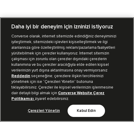
Daha iyi bir deneyim için izninizi istiyoruz
Converse olarak, internet sitemizde edindiğiniz deneyiminizi
iyileştirmek, sitemizdeki işlevleri kişiselleştirmek ve ilgi
Mağazalarımız
Sipariş Takibi
alanlarınıza göre özelleştirilmiş reklam/pazarlama faaliyetleri
yürütebilmek için çerezler kullanıyoruz. İnternet sitemizin
Müşteri İlişkileri
çalışması için zorunlu olan çerezler dışındaki çerezlerin
kullanımına ve bu çerezler aracılığıyla elde edilen kişisel
verilerinizin yurt dışına aktarılmasına onay vermiyorsanız
Koleksiyon
Reddedin
seçeneğine; çerezlere ilişkin tercihlerinizi
yönetmek için ise “Çerezleri Yönetin” butonuna
tıklayabilirsiniz. Çerezler ile kişisel verilerinizin işlenmesine
Kurumsal
dair detaylı bilgi almak için
Converse Website Çerez
Politikamızı
ziyaret edebilirsiniz.
Çerezleri Yönetin
Kabul Edin
Bizi Takip Et