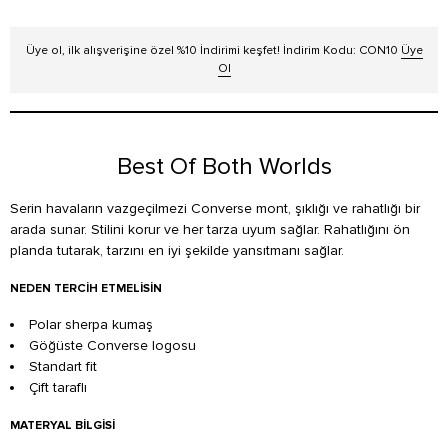
Üye ol, ilk alışverişine özel %10 İndirimi keşfet! İndirim Kodu: CON10
Üye
Ol
Best Of Both Worlds
Serin havaların vazgeçilmezi Converse mont, şıklığı ve rahatlığı bir
arada sunar. Stilini korur ve her tarza uyum sağlar. Rahatlığını ön
planda tutarak, tarzını en iyi şekilde yansıtmanı sağlar.
NEDEN TERCIH ETMELISIN
Polar sherpa kumaş
Göğüste Converse logosu
Standart fit
Çift taraflı
MATERYAL BILGISI