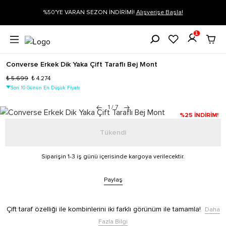
Alışverişe Başla!
Siparişin 1-3 iş günü içerisinde kargoya verilecekti
1
Converse Erkek Dik Yaka Çift Taraflı Bej Mont
₺ 5.699
₺ 4.274
Son 10 Günün En Düşük Fiyatı
1
/
7
%25 İNDİRİM!
Tükendi
Siparişin 1-3 iş günü içerisinde kargoya verilecektir.
Paylaş
Çift taraf özelliği ile kombinlerini iki farklı görünüm ile tamamla!
Daha
Fazla Bilgi