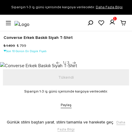
Siparişin 1-3 iş günü içerisinde kargoya verilecektir.
Daha Fazla Bilgi
1
Converse Erkek Baskılı Siyah T-Shirt
₺ 1.499
₺ 799
Son 10 Günün En Düşük Fiyatı
1
/
3
Tükendi
Siparişin 1-3 iş günü içerisinde kargoya verilecektir.
Paylaş
Günlük stilini baştan yarat, stilini tamamla ve harekete geç.
Daha
Fazla Bilgi