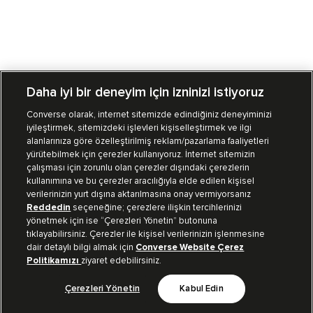
Daha iyi bir deneyim için izninizi istiyoruz
Converse olarak, internet sitemizde edindiğiniz deneyiminizi
iyileştirmek, sitemizdeki işlevleri kişiselleştirmek ve ilgi
Mağazalarımız
Sipariş Takibi
alanlarınıza göre özelleştirilmiş reklam/pazarlama faaliyetleri
yürütebilmek için çerezler kullanıyoruz. İnternet sitemizin
Müşteri İlişkileri
çalışması için zorunlu olan çerezler dışındaki çerezlerin
kullanımına ve bu çerezler aracılığıyla elde edilen kişisel
verilerinizin yurt dışına aktarılmasına onay vermiyorsanız
Koleksiyon
Reddedin
seçeneğine; çerezlere ilişkin tercihlerinizi
yönetmek için ise “Çerezleri Yönetin” butonuna
tıklayabilirsiniz. Çerezler ile kişisel verilerinizin işlenmesine
Kurumsal
dair detaylı bilgi almak için
Converse Website Çerez
Politikamızı
ziyaret edebilirsiniz.
Çerezleri Yönetin
Kabul Edin
Bizi Takip Et