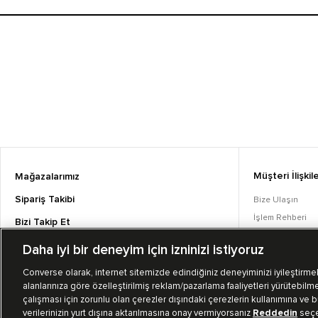
Müşteri İlişkile
Mağazalarımız
Sipariş Takibi
Bize Ulaşın
İşlem Rehberi
Bizi Takip Et
Sıkça Sorulan S
Daha iyi bir deneyim için izninizi istiyoruz
Converse Coins
Converse olarak, internet sitemizde edindiğiniz deneyiminizi iyileştirmek,
alanlarınıza göre özelleştirilmiş reklam/pazarlama faaliyetleri yürütebilme
çalışması için zorunlu olan çerezler dışındaki çerezlerin kullanımına ve bu
verilerinizin yurt dışına aktarılmasına onay vermiyorsanız
Reddedin
seçen