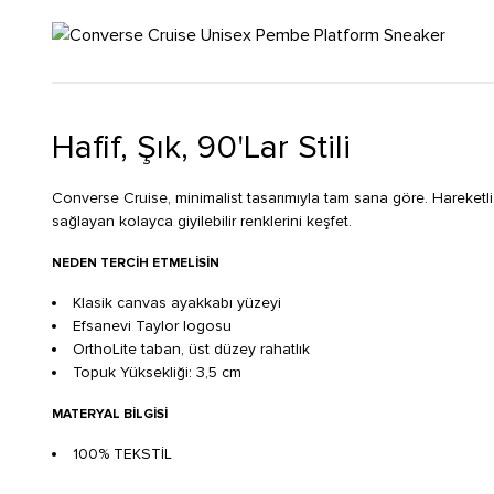
Hafif, Şık, 90'Lar Stili
Converse Cruise, minimalist tasarımıyla tam sana göre. Hareketl
sağlayan kolayca giyilebilir renklerini keşfet.
NEDEN TERCIH ETMELISIN
Klasik canvas ayakkabı yüzeyi
Efsanevi Taylor logosu
OrthoLite taban, üst düzey rahatlık
Topuk Yüksekliği: 3,5 cm
MATERYAL BILGISI
100% TEKSTİL