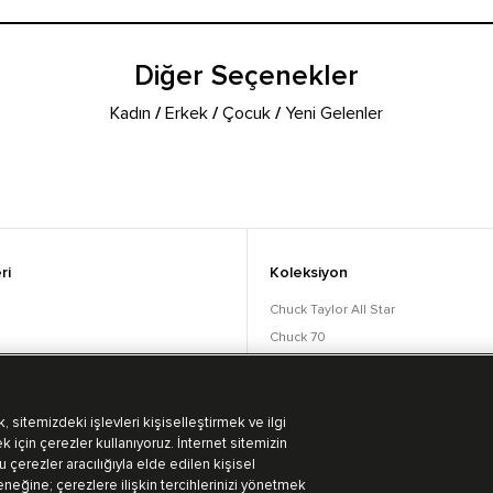
Diğer Seçenekler
Kadın
/
Erkek
/
Çocuk
/
Yeni Gelenler
ri
Koleksiyon
Chuck Taylor All Star
Chuck 70
orular
Lift
Run Star
Bot Koleksiyonu
 sitemizdeki işlevleri kişiselleştirmek ve ilgi
k için çerezler kullanıyoruz. İnternet sitemizin
 çerezler aracılığıyla elde edilen kişisel
eğine; çerezlere ilişkin tercihlerinizi yönetmek