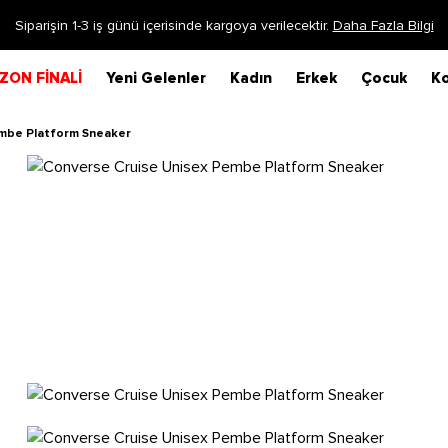
Siparişin 1-3 iş günü içerisinde kargoya verilecektir.
Daha Fazla Bilgi
ZON FİNALİ
Yeni Gelenler
Kadın
Erkek
Çocuk
Ko
mbe Platform Sneaker