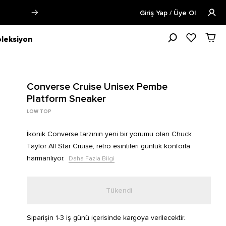
Öğrencilere Özel Tüm Ürünlerde %15 
Giriş Yap / Üye Ol
leksiyon
Converse Cruise Unisex Pembe
Platform Sneaker
LOW TOP
İkonik Converse tarzının yeni bir yorumu olan Chuck
Taylor All Star Cruise, retro esintileri günlük konforla
harmanlıyor.
Daha Fazla Bilgi
Tükendi
Siparişin 1-3 iş günü içerisinde kargoya verilecektir.