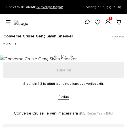
Siparişin 1-3 iş günü içerisinde kargoya verilecektir.
Daha Fazla Bil
1
Converse Cruise Genç Siyah Sneaker
LOW TOP
₺ 3.999
1
/
7
Tükendi
Siparişin 1-3 iş günü içerisinde kargoya verilecektir.
Paylaş
Converse Cruise ile yeni maceralara atıl.
Daha Fazla Bilgi