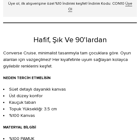
Üye ol, ilk alışverişine özel %10 İndirimi keşfet! İndirim Kodu: CON10
Üye
Ol
Hafif, Şık Ve 90'lardan
Converse Cruise, minimalist tasarımıyla tam çocuklara göre. Oyun
alanları için vazgeçilmez! Her kıyafetinle uyum sağlayan kolayca
giyilebilir renklerini keşfet.
NEDEN TERCIH ETMELISIN
Süet detaylı dayanıklı kanvas
Üst düzey konfor
Kauçuk taban
Topuk Yüksekliği: 3,5 cm
%100 Kanvas
MATERYAL BILGISI
%100 PAMUK