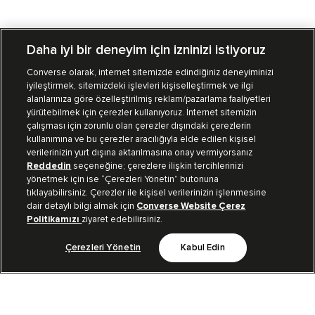
Daha iyi bir deneyim için izninizi istiyoruz
Converse olarak, internet sitemizde edindiğiniz deneyiminizi
iyileştirmek, sitemizdeki işlevleri kişiselleştirmek ve ilgi
Mağazalarımız
Sipariş Takibi
alanlarınıza göre özelleştirilmiş reklam/pazarlama faaliyetleri
yürütebilmek için çerezler kullanıyoruz. İnternet sitemizin
Müşteri İlişkileri
çalışması için zorunlu olan çerezler dışındaki çerezlerin
kullanımına ve bu çerezler aracılığıyla elde edilen kişisel
verilerinizin yurt dışına aktarılmasına onay vermiyorsanız
Koleksiyon
Reddedin
seçeneğine; çerezlere ilişkin tercihlerinizi
yönetmek için ise “Çerezleri Yönetin” butonuna
tıklayabilirsiniz. Çerezler ile kişisel verilerinizin işlenmesine
Kurumsal
dair detaylı bilgi almak için
Converse Website Çerez
Politikamızı
ziyaret edebilirsiniz.
Çerezleri Yönetin
Kabul Edin
Bizi Takip Et