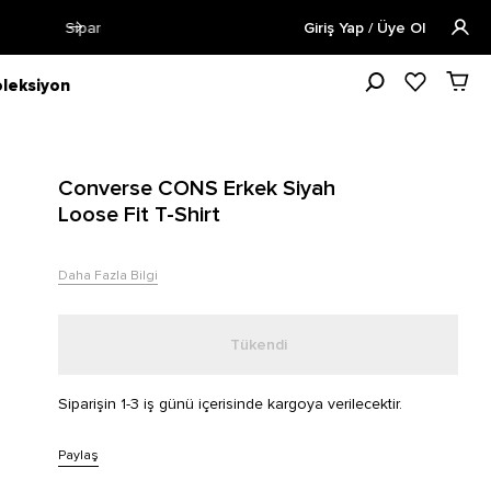
i
Öğrencilere Özel Tüm Ürünlerde %
Giriş Yap / Üye Ol
leksiyon
Converse CONS Erkek Siyah
Loose Fit T-Shirt
Daha Fazla Bilgi
Tükendi
Siparişin 1-3 iş günü içerisinde kargoya verilecektir.
Paylaş