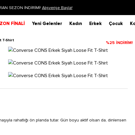
Siparişin 1-3 iş günü içerisinde kargoya verilecektir.
Daha Fazla Bilg
ZON FİNALİ
Yeni Gelenler
Kadın
Erkek
Çocuk
Ko
 T-Shirt
%25 İNDİRİM!
ıyla rahatlığı ön planda tutar. Gün boyu aktif olsan da, dinlensen