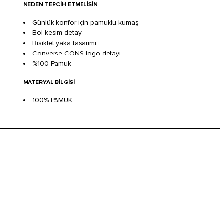
NEDEN TERCIH ETMELISIN
Günlük konfor için pamuklu kumaş
Bol kesim detayı
Bisiklet yaka tasarımı
Converse CONS logo detayı
%100 Pamuk
MATERYAL BILGISI
100% PAMUK