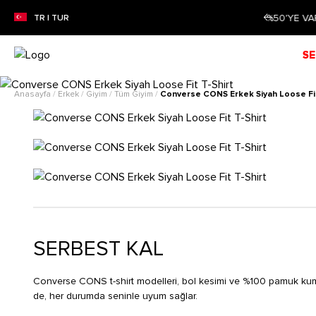
 SEZON İNDİRİMİ!
Alışverişe Başla!
TR | TUR
SE
Anasayfa
/
Erkek
/
Giyim
/
Tüm Giyim
/
Converse CONS Erkek Siyah Loose Fit
SERBEST KAL
Converse CONS t-shirt modelleri, bol kesimi ve %100 pamuk kumaş
de, her durumda seninle uyum sağlar.