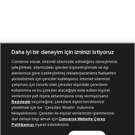
Daha iyi bir deneyim için izninizi istiyoruz
Converse olarak, internet sitemizde edindiğiniz deneyiminizi
iyileştirmek, sitemizdeki işlevleri kişiselleştirmek ve ilgi
Mağazalarımız
Sipariş Takibi
alanlarınıza göre özelleştirilmiş reklam/pazarlama faaliyetleri
yürütebilmek için çerezler kullanıyoruz. İnternet sitemizin
Müşteri İlişkileri
çalışması için zorunlu olan çerezler dışındaki çerezlerin
kullanımına ve bu çerezler aracılığıyla elde edilen kişisel
verilerinizin yurt dışına aktarılmasına onay vermiyorsanız
Koleksiyon
Reddedin
seçeneğine; çerezlere ilişkin tercihlerinizi
yönetmek için ise “Çerezleri Yönetin” butonuna
tıklayabilirsiniz. Çerezler ile kişisel verilerinizin işlenmesine
Kurumsal
dair detaylı bilgi almak için
Converse Website Çerez
Politikamızı
ziyaret edebilirsiniz.