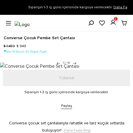
Siparişin 1-3 iş günü içerisinde kargoya verilecektir.
Daha Fazla Bilgi
1
Converse Çocuk Pembe Sırt Çantası
.
₺ 1.459
₺ 949
Son 10 Günün En Düşük Fiyatı
1
/
11
Tükendi
Siparişin 1-3 iş günü içerisinde kargoya verilecektir.
Paylaş
Converse çocuk sırt çantalarıyla rahatlık ve tarz küçük sırtlarda
buluşuyor!
Daha Fazla Bilgi