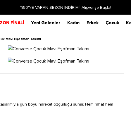
Siparişin 1-3 iş günü içerisinde kargoya verilecektir.
Daha Fazla Bi
ZON FİNALİ
Yeni Gelenler
Kadın
Erkek
Çocuk
Ko
uk Mavi Eşofman Takımı
 tasarımıyla gün boyu hareket özgürlüğü sunar. Hem rahat hem