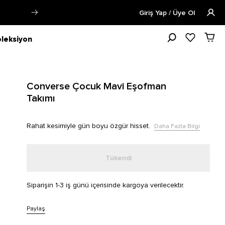
lgi
Öğrencilere Özel Tüm Ürünlerde
Giriş Yap / Üye Ol
leksiyon
Converse Çocuk Mavi Eşofman
Takımı
Rahat kesimiyle gün boyu özgür hisset.
Daha Fazla Bilgi
Tükendi
Siparişin 1-3 iş günü içerisinde kargoya verilecektir.
Paylaş