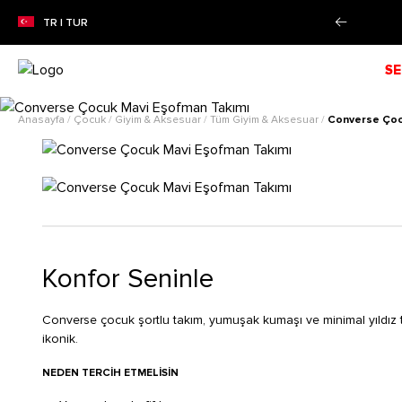
N SEZON İNDİRİMİ!
Alışverişe Başla!
TR | TUR
SE
Anasayfa
/
Çocuk
/
Giyim & Aksesuar
/
Tüm Giyim & Aksesuar
/
Converse Çoc
Konfor Seninle
Converse çocuk şortlu takım, yumuşak kumaşı ve minimal yıldız
ikonik.
NEDEN TERCIH ETMELISIN