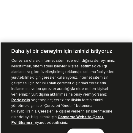
Daha iyi bir deneyim için izninizi istiyoruz
Converse olarak, internet sitemizde edindiğiniz deneyiminizi
iyileştirmek, sitemizdeki işlevleri kişiselleştirmek ve ilgi
Mağazalarımız
Sipariş Takibi
alanlarınıza göre özelleştirilmiş reklam/pazarlama faaliyetleri
yürütebilmek için çerezler kullanıyoruz. İnternet sitemizin
Müşteri İlişkileri
çalışması için zorunlu olan çerezler dışındaki çerezlerin
kullanımına ve bu çerezler aracılığıyla elde edilen kişisel
verilerinizin yurt dışına aktarılmasına onay vermiyorsanız
Koleksiyon
Reddedin
seçeneğine; çerezlere ilişkin tercihlerinizi
yönetmek için ise “Çerezleri Yönetin” butonuna
tıklayabilirsiniz. Çerezler ile kişisel verilerinizin işlenmesine
Kurumsal
dair detaylı bilgi almak için
Converse Website Çerez
Politikamızı
ziyaret edebilirsiniz.