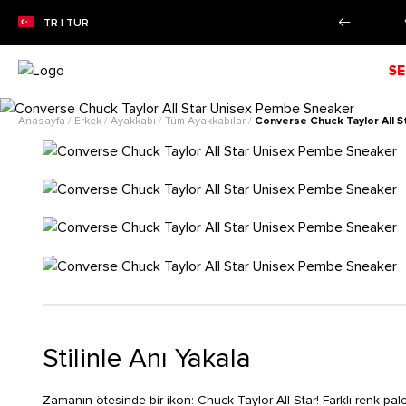
ZON İNDİRİMİ!
Alışverişe Başla!
TR | TUR
SE
Anasayfa
/
Erkek
/
Ayakkabı
/
Tüm Ayakkabılar
/
Converse Chuck Taylor All 
Stilinle Anı Yakala
Zamanın ötesinde bir ikon: Chuck Taylor All Star! Farklı renk pale