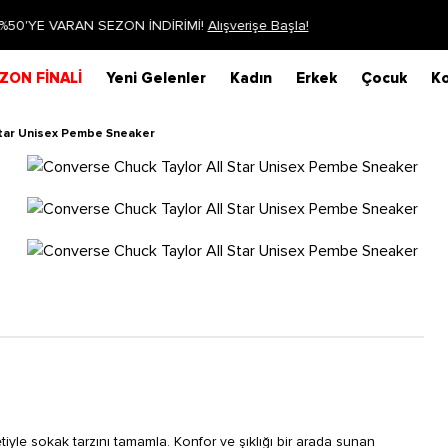
Siparişin 1-3 iş günü içerisinde kargoya verilecektir.
Daha Fazla Bilgi
ZON FİNALİ
Yeni Gelenler
Kadın
Erkek
Çocuk
Ko
Star Unisex Pembe Sneaker
tiyle sokak tarzını tamamla. Konfor ve şıklığı bir arada sunan