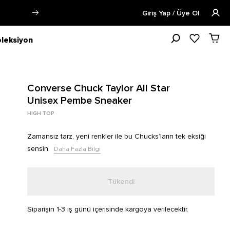
Öğrencilere Özel Tüm Ürünlerde %15 
Giriş Yap / Üye Ol
leksiyon
Converse Chuck Taylor All Star
Unisex Pembe Sneaker
HIGH TOP
Zamansız tarz, yeni renkler ile bu Chucks’ların tek eksiği
sensin.
Daha Fazla Bilgi
Tükendi
Siparişin 1-3 iş günü içerisinde kargoya verilecektir.