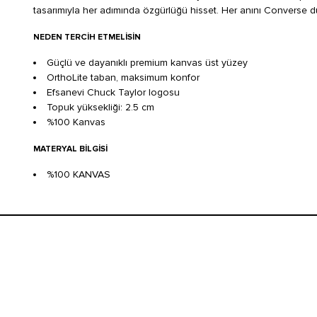
tasarımıyla her adımında özgürlüğü hisset. Her anını Converse dü
NEDEN TERCIH ETMELISIN
Güçlü ve dayanıklı premium kanvas üst yüzey
OrthoLite taban, maksimum konfor
Efsanevi Chuck Taylor logosu
Topuk yüksekliği: 2.5 cm
%100 Kanvas
MATERYAL BILGISI
%100 KANVAS