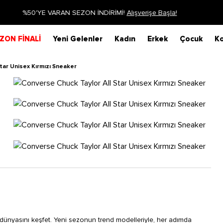
Siparişin 1-3 iş günü içerisinde kargoya verilecektir.
Daha Fazla Bilgi
ZON FİNALİ
Yeni Gelenler
Kadın
Erkek
Çocuk
Ko
tar Unisex Kırmızı Sneaker
dünyasını keşfet. Yeni sezonun trend modelleriyle, her adımda