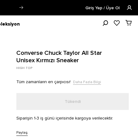
Öğrencilere Özel Tüm Ürünlerde %15
Giriş Yap / Üye Ol
leksiyon
Converse Chuck Taylor All Star
Unisex Kırmızı Sneaker
HIGH TOP
Tüm zamanların en çarpıcısı!
Daha Fazla Bilgi
Tükendi
Siparişin 1-3 iş günü içerisinde kargoya verilecektir.
Paylaş