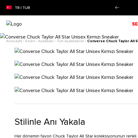
EZON İNDİRİMİ!
Alışverişe Başla!
TR | TUR
SE
Anasayfa
/
Kadın
/
Ayakkabı
/
Tüm Ayakkabılar
/
Converse Chuck Taylor All S
Stilinle Anı Yakala
Her dönemin favori Chuck Taylor All Star koleksiyonunun renkli 