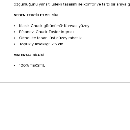
özgünlüğünü yansıt. Bilekli tasarımı ile konfor ve tarzı bir araya 
NEDEN TERCIH ETMELISIN
Klasik Chuck görünümü: Kanvas yüzey
Efsanevi Chuck Taylor logosu
OrthoLite taban, üst düzey rahatlık
Topuk yüksekliği: 2.5 cm
MATERYAL BILGISI
100% TEKSTİL