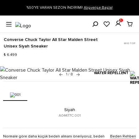
rişe Başla!
Siparişin 1-3 iş günü içerisinde kargoya verilecektir.
Dah
1
Converse Chuck Taylor All Star Malden Street
MID TOP
Unisex Siyah Sneaker
₺ 6.499
WATER REPELLENT
1
/
8
Siyah
A04477C.001
Normale göre daha küçük beden almanı öneriyoruz, beden
Beden Rehberi