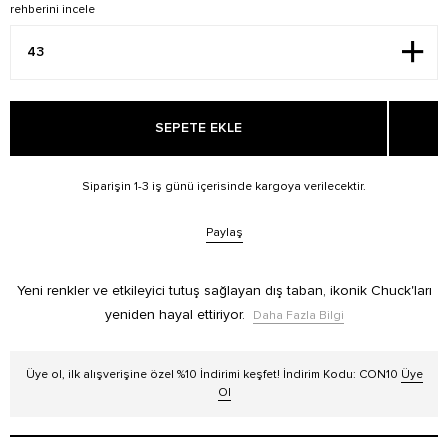
rehberini incele
SEPETE EKLE
Siparişin 1-3 iş günü içerisinde kargoya verilecektir.
Paylaş
Yeni renkler ve etkileyici tutuş sağlayan dış taban, ikonik Chuck'ları
yeniden hayal ettiriyor.
Daha Fazla Bilgi
Üye ol, ilk alışverişine özel %10 İndirimi keşfet! İndirim Kodu: CON10
Üye
Ol