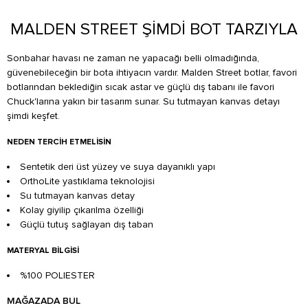
MALDEN STREET ŞİMDİ BOT TARZIYLA
Sonbahar havası ne zaman ne yapacağı belli olmadığında,
güvenebileceğin bir bota ihtiyacın vardır. Malden Street botlar, favori
botlarından beklediğin sıcak astar ve güçlü dış tabanı ile favori
Chuck'larına yakın bir tasarım sunar. Su tutmayan kanvas detayı
şimdi keşfet.
NEDEN TERCIH ETMELISIN
Sentetik deri üst yüzey ve suya dayanıklı yapı
OrthoLite yastıklama teknolojisi
Su tutmayan kanvas detay
Kolay giyilip çıkarılma özelliği
Güçlü tutuş sağlayan dış taban
MATERYAL BILGISI
%100 POLIESTER
MAĞAZADA BUL