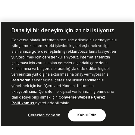
Daha iyi bir deneyim için izninizi istiyoruz
Converse olarak, internet sitemizde edindiğiniz deneyiminizi
iyileştirmek, sitemizdeki işlevleri kişiselleştirmek ve ilgi
Mağazalarımız
Sipariş Takibi
alanlarınıza göre özelleştirilmiş reklam/pazarlama faaliyetleri
yürütebilmek için çerezler kullanıyoruz. İnternet sitemizin
Müşteri İlişkileri
çalışması için zorunlu olan çerezler dışındaki çerezlerin
kullanımına ve bu çerezler aracılığıyla elde edilen kişisel
verilerinizin yurt dışına aktarılmasına onay vermiyorsanız
Koleksiyon
Reddedin
seçeneğine; çerezlere ilişkin tercihlerinizi
yönetmek için ise “Çerezleri Yönetin” butonuna
tıklayabilirsiniz. Çerezler ile kişisel verilerinizin işlenmesine
Kurumsal
dair detaylı bilgi almak için
Converse Website Çerez
Politikamızı
ziyaret edebilirsiniz.
Çerezleri Yönetin
Kabul Edin
Bizi Takip Et