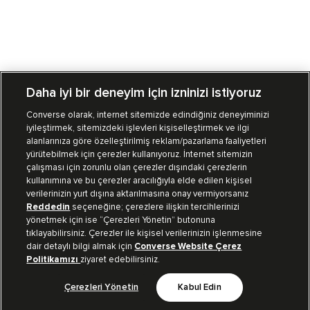
Daha iyi bir deneyim için izninizi istiyoruz
Converse olarak, internet sitemizde edindiğiniz deneyiminizi
iyileştirmek, sitemizdeki işlevleri kişiselleştirmek ve ilgi
Mağazalarımız
Sipariş Takibi
alanlarınıza göre özelleştirilmiş reklam/pazarlama faaliyetleri
yürütebilmek için çerezler kullanıyoruz. İnternet sitemizin
Müşteri İlişkileri
çalışması için zorunlu olan çerezler dışındaki çerezlerin
kullanımına ve bu çerezler aracılığıyla elde edilen kişisel
verilerinizin yurt dışına aktarılmasına onay vermiyorsanız
Koleksiyon
Reddedin
seçeneğine; çerezlere ilişkin tercihlerinizi
yönetmek için ise “Çerezleri Yönetin” butonuna
tıklayabilirsiniz. Çerezler ile kişisel verilerinizin işlenmesine
Kurumsal
dair detaylı bilgi almak için
Converse Website Çerez
Politikamızı
ziyaret edebilirsiniz.
Çerezleri Yönetin
Kabul Edin
Bizi Takip Et