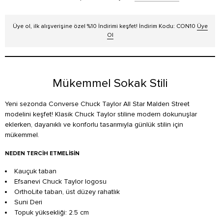
Üye ol, ilk alışverişine özel %10 İndirimi keşfet! İndirim Kodu: CON10
Üye
Ol
Mükemmel Sokak Stili
Yeni sezonda Converse Chuck Taylor All Star Malden Street
modelini keşfet! Klasik Chuck Taylor stiline modern dokunuşlar
eklerken, dayanıklı ve konforlu tasarımıyla günlük stilin için
mükemmel.
NEDEN TERCIH ETMELISIN
Kauçuk taban
Efsanevi Chuck Taylor logosu
OrthoLite taban, üst düzey rahatlık
Suni Deri
Topuk yüksekliği: 2.5 cm