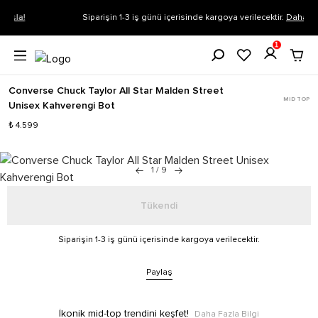
Siparişin 1-3 iş günü içerisinde kargoya verilecektir.
Daha Fazla Bilgi
1
Converse Chuck Taylor All Star Malden Street
MID TOP
Unisex Kahverengi Bot
₺ 4.599
1
/
9
Tükendi
Siparişin 1-3 iş günü içerisinde kargoya verilecektir.
Paylaş
İkonik mid-top trendini keşfet!
Daha Fazla Bilgi