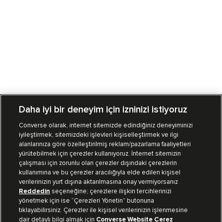
Daha iyi bir deneyim için izninizi istiyoruz
Converse olarak, internet sitemizde edindiğiniz deneyiminizi
iyileştirmek, sitemizdeki işlevleri kişiselleştirmek ve ilgi
Mağazalarımız
Sipariş Takibi
alanlarınıza göre özelleştirilmiş reklam/pazarlama faaliyetleri
yürütebilmek için çerezler kullanıyoruz. İnternet sitemizin
Müşteri İlişkileri
çalışması için zorunlu olan çerezler dışındaki çerezlerin
kullanımına ve bu çerezler aracılığıyla elde edilen kişisel
verilerinizin yurt dışına aktarılmasına onay vermiyorsanız
Koleksiyon
Reddedin
seçeneğine; çerezlere ilişkin tercihlerinizi
yönetmek için ise “Çerezleri Yönetin” butonuna
tıklayabilirsiniz. Çerezler ile kişisel verilerinizin işlenmesine
Kurumsal
dair detaylı bilgi almak için
Converse Website Çerez