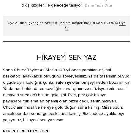
dikiş çizgileri ile geleceğe taşıyor.
Daha Fazla Bilgi
Üye ol, ilk alışverişine özel %10 İndirimi keşfet! İndirim Kodu: CON10
Üye
Ol
HİKAYEYİ SEN YAZ
Sana Chuck Taylor All Star'ın 100 yıl önce yaratılan orijinal
basketbol ayakkabısı olduğunu söyleyebiliriz. Ya da tasarımın büyük
ölçüde aynı kaldığını, çünkü zaten iyi olan bir şeyi neden bozalım ki?
Ya da nasıl oldu da en sevdiğin sanatçıların ve müzisyenlerin resmi
olmayan sneaker'ı haline geldiğini. Evet, pek çok hikaye
paylaşabilirdik ama en önemli olan bizim değil, senin hikayen.
Chuck'larını nasıl ve nereye götürdüğün sana kalmış. Miras uzun,
ancak bundan sonra gelecek sana kalmış. Biz sadece ayakkabıyı
yapıyoruz, hikayeni sen yazarsın.
NEDEN TERCIH ETMELISIN