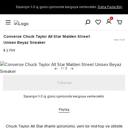
Siparişin 1-3 iş günü içerisinde kargoya verilecektir.
Daha Fazla Bilgi
1
Converse Chuck Taylor All Star Malden Street
MID TOP
Unisex Beyaz Sneaker
₺ 2.799
1
/
3
Tükendi
Siparişin 1-3 iş günü içerisinde kargoya verilecektir.
Paylaş
Chuck Taylor All Star ilhamlı görünümü, yeni bir mid-top ve stilistik