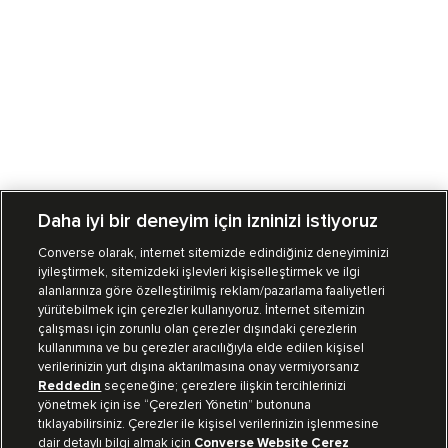
Daha iyi bir deneyim için izninizi istiyoruz
Converse olarak, internet sitemizde edindiğiniz deneyiminizi
iyileştirmek, sitemizdeki işlevleri kişiselleştirmek ve ilgi
Mağazalarımız
Sipariş Takibi
alanlarınıza göre özelleştirilmiş reklam/pazarlama faaliyetleri
yürütebilmek için çerezler kullanıyoruz. İnternet sitemizin
Müşteri İlişkileri
çalışması için zorunlu olan çerezler dışındaki çerezlerin
kullanımına ve bu çerezler aracılığıyla elde edilen kişisel
verilerinizin yurt dışına aktarılmasına onay vermiyorsanız
Koleksiyon
Reddedin
seçeneğine; çerezlere ilişkin tercihlerinizi
yönetmek için ise “Çerezleri Yönetin” butonuna
tıklayabilirsiniz. Çerezler ile kişisel verilerinizin işlenmesine
Kurumsal
dair detaylı bilgi almak için
Converse Website Çerez