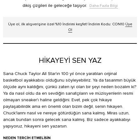
dikiş çizgileri ile geleceğe taşıyor.
Daha Fazla Bilgi
Üye ol, ilk alışverişine özel %10 İndirimi keşfet! İndirim Kodu: CON10
Üye
Ol
HİKAYEYİ SEN YAZ
Sana Chuck Taylor All Star'ın 100 yıl önce yaratılan orijinal
basketbol ayakkabısı olduğunu söyleyebiliriz. Ya da tasarımın büyük
ölçüde aynı kaldığını, çünkü zaten iyi olan bir şeyi neden bozalım ki?
Ya da nasıl oldu da en sevdiğin sanatçıların ve müzisyenlerin resmi
olmayan sneaker'ı haline geldiğini. Evet, pek çok hikaye
paylaşabilirdik ama en önemli olan bizim değil, senin hikayen.
Chuck'larını nasıl ve nereye götürdüğün sana kalmış. Miras uzun,
ancak bundan sonra gelecek sana kalmış. Biz sadece ayakkabıyı
yapıyoruz, hikayeni sen yazarsın.
NEDEN TERCIH ETMELISIN