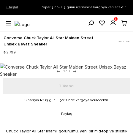
Siparişin 1-3 iş günü içerisinde kargoya verilecektir.
Daha Fazla Bilgi
1
Converse Chuck Taylor All Star Malden Street
MID TOP
Unisex Beyaz Sneaker
₺ 2.799
1
/
3
Tükendi
Siparişin 1-3 iş günü içerisinde kargoya verilecektir.
Paylaş
Chuck Taylor All Star ilhamlı görünümü, yeni bir mid-top ve stilistik