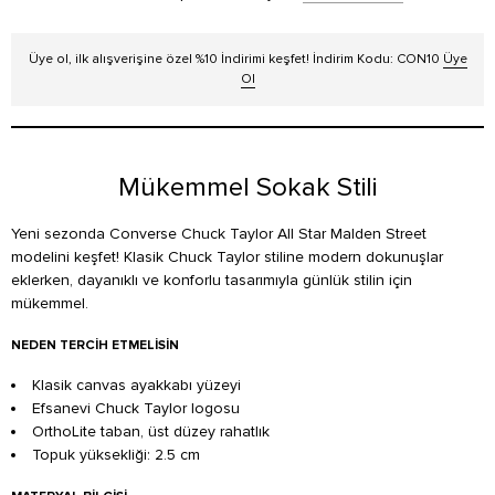
Üye ol, ilk alışverişine özel %10 İndirimi keşfet! İndirim Kodu: CON10
Üye
Ol
Mükemmel Sokak Stili
Yeni sezonda Converse Chuck Taylor All Star Malden Street
modelini keşfet! Klasik Chuck Taylor stiline modern dokunuşlar
eklerken, dayanıklı ve konforlu tasarımıyla günlük stilin için
mükemmel.
NEDEN TERCIH ETMELISIN
Klasik canvas ayakkabı yüzeyi
Efsanevi Chuck Taylor logosu
OrthoLite taban, üst düzey rahatlık
Topuk yüksekliği: 2.5 cm