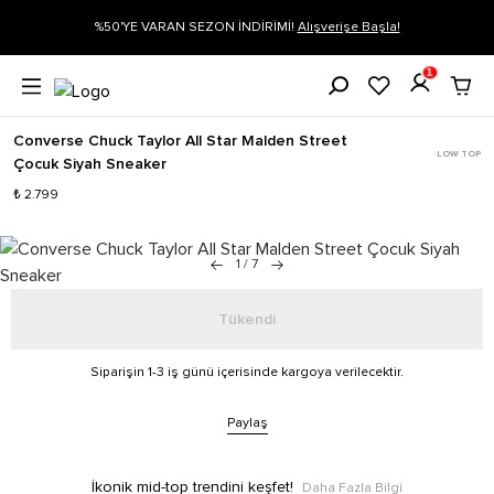
%50'YE VARAN SEZON İNDİRİMİ!
Alışverişe Başla!
Siparişin
1
Converse Chuck Taylor All Star Malden Street
LOW TOP
Çocuk Siyah Sneaker
₺ 2.799
1
/
7
Tükendi
Siparişin 1-3 iş günü içerisinde kargoya verilecektir.
Paylaş
İkonik mid-top trendini keşfet!
Daha Fazla Bilgi