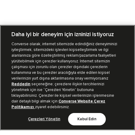
Daha iyi bir deneyim için izninizi istiyoruz
Converse olarak, internet sitemizde edindiğiniz deneyiminizi
iyileştirmek, sitemizdeki işlevleri kişiselleştirmek ve ilgi
Mağazalarımız
Sipariş Takibi
alanlarınıza göre özelleştirilmiş reklam/pazarlama faaliyetleri
yürütebilmek için çerezler kullanıyoruz. İnternet sitemizin
Müşteri İlişkileri
çalışması için zorunlu olan çerezler dışındaki çerezlerin
kullanımına ve bu çerezler aracılığıyla elde edilen kişisel
verilerinizin yurt dışına aktarılmasına onay vermiyorsanız
Koleksiyon
Reddedin
seçeneğine; çerezlere ilişkin tercihlerinizi
yönetmek için ise “Çerezleri Yönetin” butonuna
tıklayabilirsiniz. Çerezler ile kişisel verilerinizin işlenmesine
Kurumsal
dair detaylı bilgi almak için
Converse Website Çerez
Politikamızı
ziyaret edebilirsiniz.
Çerezleri Yönetin
Kabul Edin
Bizi Takip Et