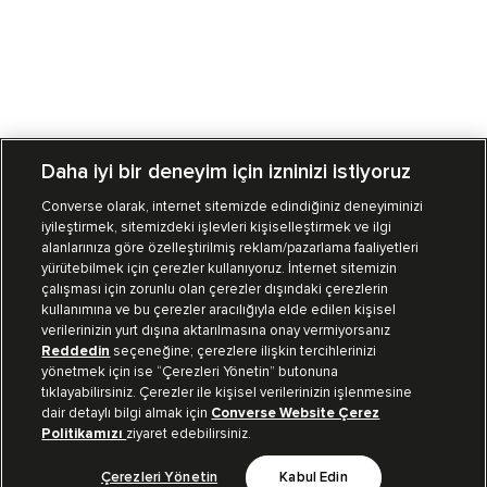
Daha iyi bir deneyim için izninizi istiyoruz
Converse olarak, internet sitemizde edindiğiniz deneyiminizi
iyileştirmek, sitemizdeki işlevleri kişiselleştirmek ve ilgi
Mağazalarımız
Sipariş Takibi
alanlarınıza göre özelleştirilmiş reklam/pazarlama faaliyetleri
yürütebilmek için çerezler kullanıyoruz. İnternet sitemizin
Müşteri İlişkileri
çalışması için zorunlu olan çerezler dışındaki çerezlerin
kullanımına ve bu çerezler aracılığıyla elde edilen kişisel
verilerinizin yurt dışına aktarılmasına onay vermiyorsanız
Koleksiyon
Reddedin
seçeneğine; çerezlere ilişkin tercihlerinizi
yönetmek için ise “Çerezleri Yönetin” butonuna
tıklayabilirsiniz. Çerezler ile kişisel verilerinizin işlenmesine
Kurumsal
dair detaylı bilgi almak için
Converse Website Çerez
Politikamızı
ziyaret edebilirsiniz.
Çerezleri Yönetin
Kabul Edin
Bizi Takip Et