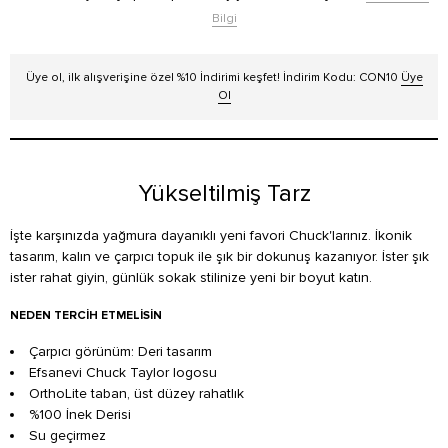
Bilgi
Üye ol, ilk alışverişine özel %10 İndirimi keşfet! İndirim Kodu: CON10
Üye
Ol
Yükseltilmiş Tarz
İşte karşınızda yağmura dayanıklı yeni favori Chuck'larınız. İkonik
tasarım, kalın ve çarpıcı topuk ile şık bir dokunuş kazanıyor. İster şık
ister rahat giyin, günlük sokak stilinize yeni bir boyut katın.
NEDEN TERCIH ETMELISIN
Çarpıcı görünüm: Deri tasarım
Efsanevi Chuck Taylor logosu
OrthoLite taban, üst düzey rahatlık
%100 İnek Derisi
Su geçirmez