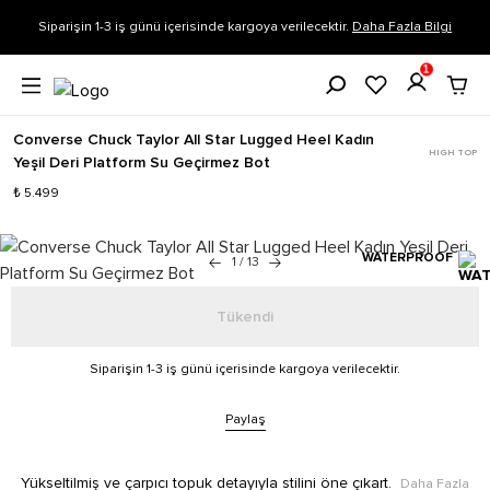
Siparişin 1-3 iş günü içerisinde kargoya verilecektir.
Daha Fazla Bilgi
1
Converse Chuck Taylor All Star Lugged Heel Kadın
HIGH TOP
Yeşil Deri Platform Su Geçirmez Bot
₺ 5.499
WATERPROOF
1
/
13
Tükendi
Siparişin 1-3 iş günü içerisinde kargoya verilecektir.
Paylaş
Yükseltilmiş ve çarpıcı topuk detayıyla stilini öne çıkart.
Daha Fazla