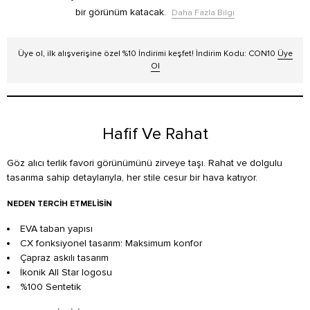
bir görünüm katacak.
Daha Fazla Bilgi
Üye ol, ilk alışverişine özel %10 İndirimi keşfet! İndirim Kodu: CON10
Üye
Ol
Hafif Ve Rahat
Göz alıcı terlik favori görünümünü zirveye taşı. Rahat ve dolgulu
tasarıma sahip detaylarıyla, her stile cesur bir hava katıyor.
NEDEN TERCIH ETMELISIN
EVA taban yapısı
CX fonksiyonel tasarım: Maksimum konfor
Çapraz askılı tasarım
İkonik All Star logosu
%100 Sentetik