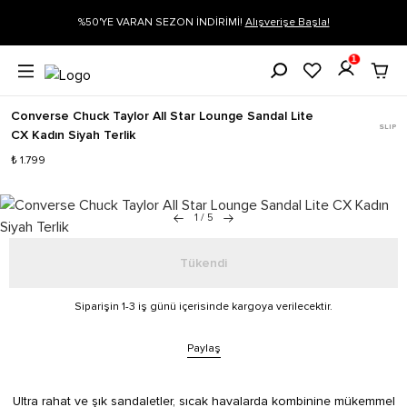
ON İNDİRİMİ!
Alışverişe Başla!
Siparişin 1-3 iş günü içerisinde kar
1
Converse Chuck Taylor All Star Lounge Sandal Lite
SLIP
CX Kadın Siyah Terlik
₺ 1.799
1
/
5
Tükendi
Siparişin 1-3 iş günü içerisinde kargoya verilecektir.
Paylaş
Ultra rahat ve şık sandaletler, sıcak havalarda kombinine mükemmel