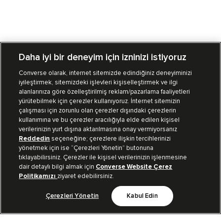
Daha iyi bir deneyim için izninizi istiyoruz
Converse olarak, internet sitemizde edindiğiniz deneyiminizi
iyileştirmek, sitemizdeki işlevleri kişiselleştirmek ve ilgi
Mağazalarımız
Sipariş Takibi
alanlarınıza göre özelleştirilmiş reklam/pazarlama faaliyetleri
yürütebilmek için çerezler kullanıyoruz. İnternet sitemizin
Müşteri İlişkileri
çalışması için zorunlu olan çerezler dışındaki çerezlerin
kullanımına ve bu çerezler aracılığıyla elde edilen kişisel
verilerinizin yurt dışına aktarılmasına onay vermiyorsanız
Koleksiyon
Reddedin
seçeneğine; çerezlere ilişkin tercihlerinizi
yönetmek için ise “Çerezleri Yönetin” butonuna
tıklayabilirsiniz. Çerezler ile kişisel verilerinizin işlenmesine
Kurumsal
dair detaylı bilgi almak için
Converse Website Çerez
Politikamızı
ziyaret edebilirsiniz.
Çerezleri Yönetin
Kabul Edin
Bizi Takip Et