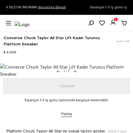
la!
Siparişin 1-3 iş günü içerisinde kargoya verilecektir.
Daha Fazla 
1
Converse Chuck Taylor All Star Lift Kadın Turuncu
HIGH TOP
Platform Sneaker
₺ 4.999
1
/
7
Tükendi
Siparişin 1-3 iş günü içerisinde kargoya verilecektir.
Paylaş
Platform Chuck Taylor All Star ile sokak tarzını göster.
Daha Fazla