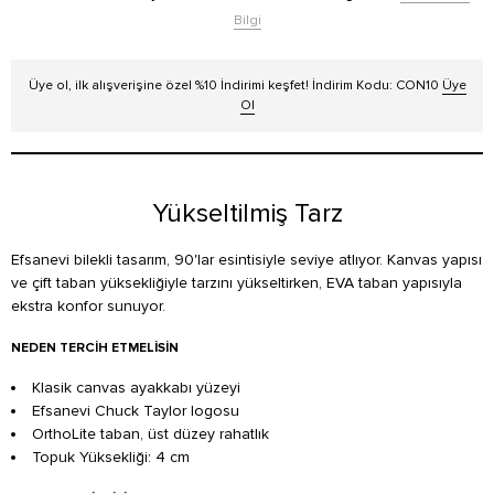
Bilgi
Üye ol, ilk alışverişine özel %10 İndirimi keşfet! İndirim Kodu: CON10
Üye
Ol
Yükseltilmiş Tarz
Efsanevi bilekli tasarım, 90'lar esintisiyle seviye atlıyor. Kanvas yapısı
ve çift taban yüksekliğiyle tarzını yükseltirken, EVA taban yapısıyla
ekstra konfor sunuyor.
NEDEN TERCIH ETMELISIN
Klasik canvas ayakkabı yüzeyi
Efsanevi Chuck Taylor logosu
OrthoLite taban, üst düzey rahatlık
Topuk Yüksekliği: 4 cm