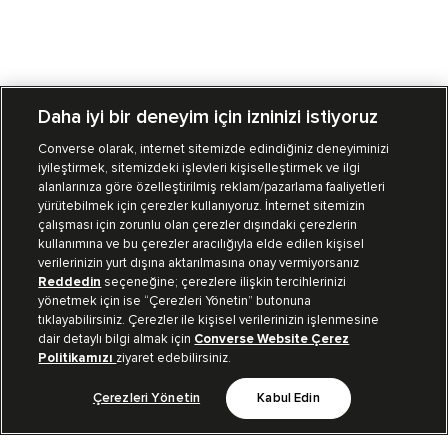
Daha iyi bir deneyim için izninizi istiyoruz
Converse olarak, internet sitemizde edindiğiniz deneyiminizi
iyileştirmek, sitemizdeki işlevleri kişiselleştirmek ve ilgi
Mağazalarımız
Sipariş Takibi
alanlarınıza göre özelleştirilmiş reklam/pazarlama faaliyetleri
yürütebilmek için çerezler kullanıyoruz. İnternet sitemizin
Müşteri İlişkileri
çalışması için zorunlu olan çerezler dışındaki çerezlerin
kullanımına ve bu çerezler aracılığıyla elde edilen kişisel
verilerinizin yurt dışına aktarılmasına onay vermiyorsanız
Koleksiyon
Reddedin
seçeneğine; çerezlere ilişkin tercihlerinizi
yönetmek için ise “Çerezleri Yönetin” butonuna
tıklayabilirsiniz. Çerezler ile kişisel verilerinizin işlenmesine
Kurumsal
dair detaylı bilgi almak için
Converse Website Çerez
Politikamızı
ziyaret edebilirsiniz.
Çerezleri Yönetin
Kabul Edin
Bizi Takip Et