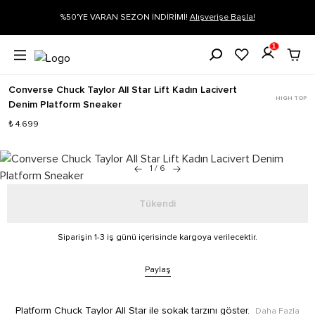
ARAN SEZON İNDİRİMİ!
Alışverişe Başla!
Siparişin 1-3 iş günü içeri
1
Converse Chuck Taylor All Star Lift Kadın Lacivert
HIGH TOP
Denim Platform Sneaker
₺ 4.699
1
/
6
Tükendi
Siparişin 1-3 iş günü içerisinde kargoya verilecektir.
Paylaş
Platform Chuck Taylor All Star ile sokak tarzını göster.
Daha Fazla