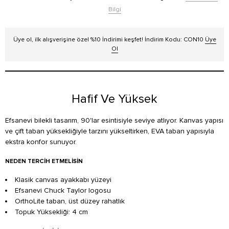
Bilgi
Üye ol, ilk alışverişine özel %10 İndirimi keşfet! İndirim Kodu: CON10
Üye
Ol
Hafif Ve Yüksek
Efsanevi bilekli tasarım, 90'lar esintisiyle seviye atlıyor. Kanvas yapısı
ve çift taban yüksekliğiyle tarzını yükseltirken, EVA taban yapısıyla
ekstra konfor sunuyor.
NEDEN TERCIH ETMELISIN
Klasik canvas ayakkabı yüzeyi
Efsanevi Chuck Taylor logosu
OrthoLite taban, üst düzey rahatlık
Topuk Yüksekliği: 4 cm