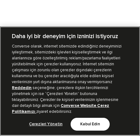
Daha iyi bir deneyim için izninizi istiyoruz
Converse olarak, internet sitemizde edindiğiniz deneyiminizi
iyileştirmek, sitemizdeki işlevleri kişiselleştirmek ve ilgi
Mağazalarımız
Sipariş Takibi
alanlarınıza göre özelleştirilmiş reklam/pazarlama faaliyetleri
yürütebilmek için çerezler kullanıyoruz. İnternet sitemizin
Müşteri İlişkileri
çalışması için zorunlu olan çerezler dışındaki çerezlerin
kullanımına ve bu çerezler aracılığıyla elde edilen kişisel
verilerinizin yurt dışına aktarılmasına onay vermiyorsanız
Koleksiyon
Reddedin
seçeneğine; çerezlere ilişkin tercihlerinizi
yönetmek için ise “Çerezleri Yönetin” butonuna
tıklayabilirsiniz. Çerezler ile kişisel verilerinizin işlenmesine
Kurumsal
dair detaylı bilgi almak için
Converse Website Çerez
Politikamızı
ziyaret edebilirsiniz.
Çerezleri Yönetin
Kabul Edin
Bizi Takip Et