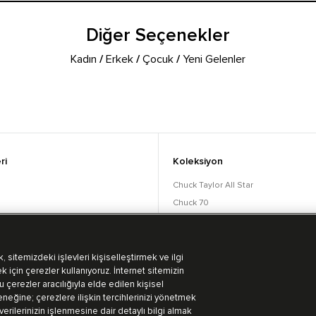
Diğer Seçenekler
Kadın
/
Erkek
/
Çocuk
/
Yeni Gelenler
ri
Koleksiyon
Chuck Taylor All Star
Chuck 70
orular
Lift
Run Star
Bot Koleksiyonu
 sitemizdeki işlevleri kişiselleştirmek ve ilgi
k için çerezler kullanıyoruz. İnternet sitemizin
 çerezler aracılığıyla elde edilen kişisel
eğine; çerezlere ilişkin tercihlerinizi yönetmek
 verilerinizin işlenmesine dair detaylı bilgi almak