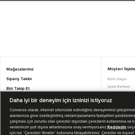
Müşteri İlişkile
Mağazalarımız
Sipariş Takibi
Bize Ulaşın
İşlem Rehberi
Bizi Takip Et
Sıkça Sorulan S
Daha iyi bir deneyim için izninizi istiyoruz
Converse Coins
Converse olarak, internet sitemizde edindiğiniz deneyiminizi iyileştirmek,
alanlarınıza göre özelleştirilmiş reklam/pazarlama faaliyetleri yürütebilme
çalışması için zorunlu olan çerezler dışındaki çerezlerin kullanımına ve bu
verilerinizin yurt dışına aktarılmasına onay vermiyorsanız
Reddedin
seçen
için ise “Çerezleri Yönetin” butonuna tıklayabilirsiniz. Çerezler ile kişisel