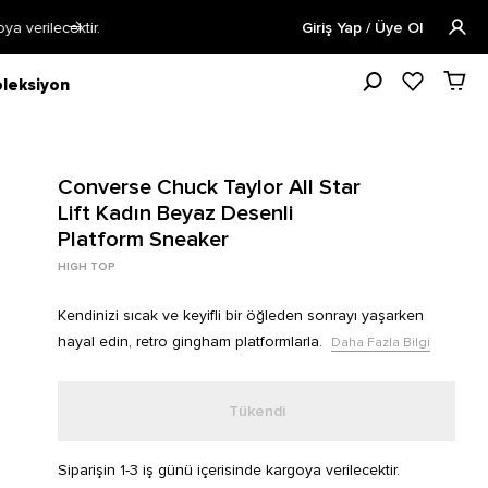
Öğrencilere Özel Tüm Ürünlerde %15 
Giriş Yap / Üye Ol
leksiyon
Converse Chuck Taylor All Star
Lift Kadın Beyaz Desenli
Platform Sneaker
HIGH TOP
Kendinizi sıcak ve keyifli bir öğleden sonrayı yaşarken
hayal edin, retro gingham platformlarla.
Daha Fazla Bilgi
Tükendi
Siparişin 1-3 iş günü içerisinde kargoya verilecektir.