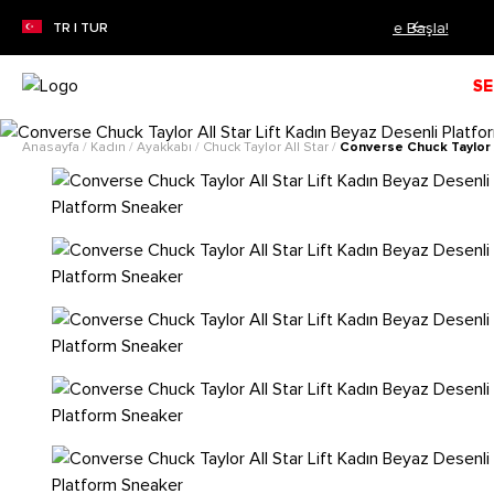
ZON İNDİRİMİ!
Alışverişe Başla!
TR | TUR
SE
Anasayfa
/
Kadın
/
Ayakkabı
/
Chuck Taylor All Star
/
Converse Chuck Taylor A