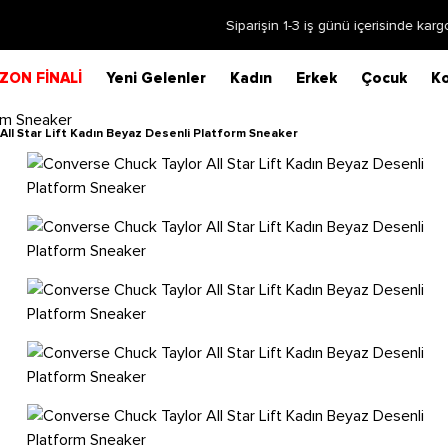
Siparişin 1-3 iş günü içerisinde kargoya verilecektir.
Daha Fazla Bilgi
ZON FİNALİ
Yeni Gelenler
Kadın
Erkek
Çocuk
Ko
ll Star Lift Kadın Beyaz Desenli Platform Sneaker