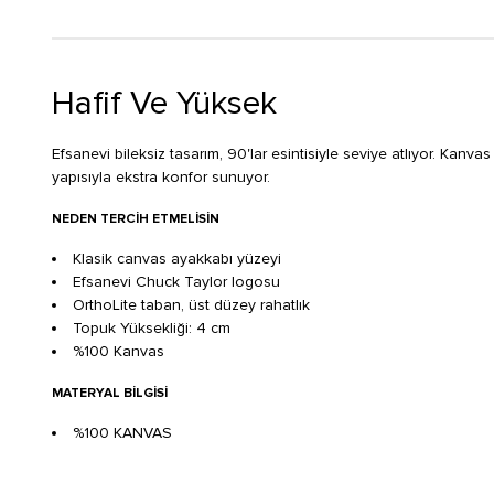
Hafif Ve Yüksek
Efsanevi bileksiz tasarım, 90'lar esintisiyle seviye atlıyor. Kanvas
yapısıyla ekstra konfor sunuyor.
NEDEN TERCIH ETMELISIN
Klasik canvas ayakkabı yüzeyi
Efsanevi Chuck Taylor logosu
OrthoLite taban, üst düzey rahatlık
Topuk Yüksekliği: 4 cm
%100 Kanvas
MATERYAL BILGISI
%100 KANVAS