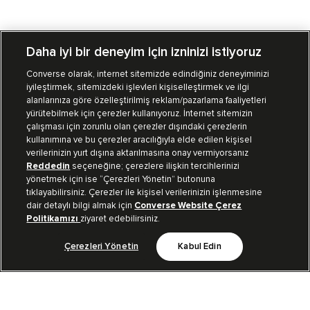
Daha iyi bir deneyim için izninizi istiyoruz
Converse olarak, internet sitemizde edindiğiniz deneyiminizi
iyileştirmek, sitemizdeki işlevleri kişiselleştirmek ve ilgi
Mağazalarımız
Sipariş Takibi
alanlarınıza göre özelleştirilmiş reklam/pazarlama faaliyetleri
yürütebilmek için çerezler kullanıyoruz. İnternet sitemizin
Müşteri İlişkileri
çalışması için zorunlu olan çerezler dışındaki çerezlerin
kullanımına ve bu çerezler aracılığıyla elde edilen kişisel
verilerinizin yurt dışına aktarılmasına onay vermiyorsanız
Koleksiyon
Reddedin
seçeneğine; çerezlere ilişkin tercihlerinizi
yönetmek için ise “Çerezleri Yönetin” butonuna
tıklayabilirsiniz. Çerezler ile kişisel verilerinizin işlenmesine
Kurumsal
dair detaylı bilgi almak için
Converse Website Çerez
Politikamızı
ziyaret edebilirsiniz.
Çerezleri Yönetin
Kabul Edin
Bizi Takip Et