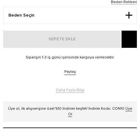
Beden Rehberi
SEPETE EKLE
Siparişin 1-3 iş günü içerisinde kargoya verilecektir.
Paylaş
Daha Fazla Bilgi
Üye ol, ilk alışverişine özel %10 İndirimi keşfet! İndirim Kodu: CON10
Üye
Ol