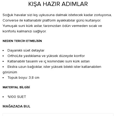
KIŞA HAZIR ADIMLAR
Soğuk havalar sizi kış uykusuna dalmak istetecek kadar zorluyorsa,
Converse ile katlanabilir platform ayakkabılar günü kurtarıyor.
Yumuşak suni kürk astar, tarzınızdan ödün vermeden sıcak ve
konforlu kalmanızı sağlıyor.
NEDEN TERCIH ETMELISIN
Dayanıklı süet detaylar
OrthoLite yastıklama ve yüksek düzeyde konfor
Katlanabilir tasarım ve iç kısmındaki suni kürk astarı
Ekstra uzun bağcıklar, ister yüksek bilekli ister katlanabilen
görünüm
Topuk boyu: 3,8 cm
MATERYAL BILGISI
%100 SUET
MAĞAZADA BUL