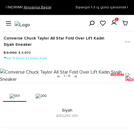
Siparişin 1-3 iş günü içerisinde kargoya verilecektir.
Daha Fazla Bilgi
1
Converse Chuck Taylor All Star Fold Over Lift Kadın
X-HI
Siyah Sneaker
₺ 5.999
₺ 4.499
Son 10 Günün En Düşük Fiyatı
İNDİRİM
1
/
11
Siyah
A15229C.001