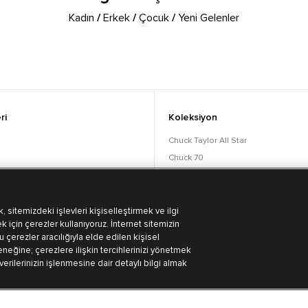
Kadın
/
Erkek
/
Çocuk
/
Yeni Gelenler
ri
Koleksiyon
Chuck Taylor All Star
Chuck 70
orular
Lift
Run Star
Bot Koleksiyonu
 sitemizdeki işlevleri kişiselleştirmek ve ilgi
k için çerezler kullanıyoruz. İnternet sitemizin
 çerezler aracılığıyla elde edilen kişisel
eğine; çerezlere ilişkin tercihlerinizi yönetmek
 verilerinizin işlenmesine dair detaylı bilgi almak
Kullanım Koşulları
Aydınlatma Metni
Gizlililik Politikası