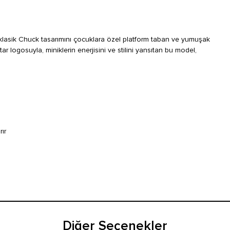
klasik Chuck tasarımını çocuklara özel platform taban ve yumuşak
r logosuyla, miniklerin enerjisini ve stilini yansıtan bu model,
ır
Diğer Seçenekler