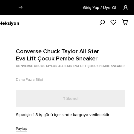
lgi
Öğrencilere Özel Tüm Ürünlerde
Giriş Yap / Üye Ol
leksiyon
Converse Chuck Taylor All Star
Eva Lift Çocuk Pembe Sneaker
CONVERSE CHUCK TAYLOR ALL STAR EVA LIFT ÇOCUK PEMBE SNEAKER
Daha Fazla Bilgi
Tükendi
Siparişin 1-3 iş günü içerisinde kargoya verilecektir.
Paylaş