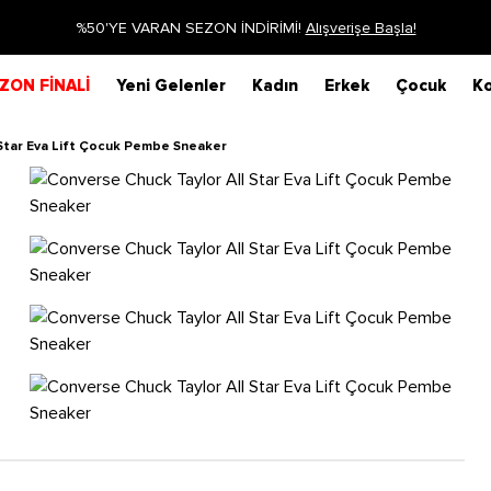
Siparişin 1-3 iş günü içerisinde kargoya verilecektir.
Daha Fazla Bi
ZON FİNALİ
Yeni Gelenler
Kadın
Erkek
Çocuk
Ko
 Star Eva Lift Çocuk Pembe Sneaker