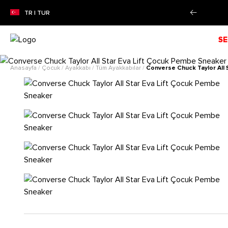
N SEZON İNDİRİMİ!
Alışverişe Başla!
TR | TUR
SE
Anasayfa
/
Çocuk
/
Ayakkabı
/
Tüm Ayakkabılar
/
Converse Chuck Taylor All