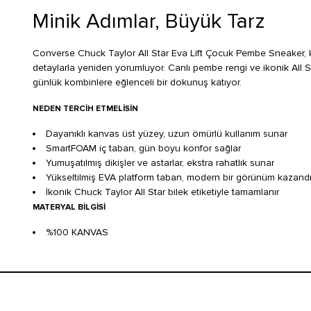
Minik Adımlar, Büyük Tarz
Converse Chuck Taylor All Star Eva Lift Çocuk Pembe Sneaker, 
detaylarla yeniden yorumluyor. Canlı pembe rengi ve ikonik All Sta
günlük kombinlere eğlenceli bir dokunuş katıyor.
NEDEN TERCIH ETMELISIN
Dayanıklı kanvas üst yüzey, uzun ömürlü kullanım sunar
SmartFOAM iç taban, gün boyu konfor sağlar
Yumuşatılmış dikişler ve astarlar, ekstra rahatlık sunar
Yükseltilmiş EVA platform taban, modern bir görünüm kazandır
İkonik Chuck Taylor All Star bilek etiketiyle tamamlanır
MATERYAL BILGISI
%100 KANVAS