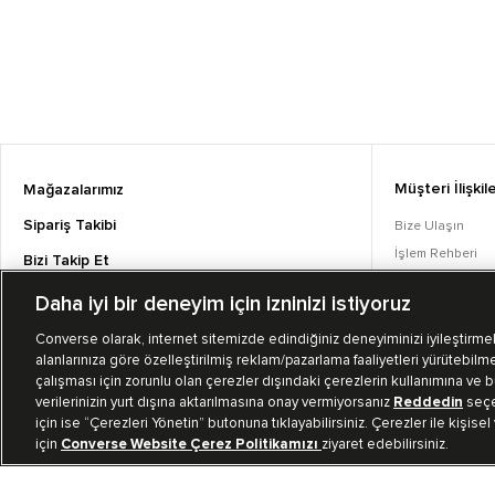
Müşteri İlişkile
Mağazalarımız
Sipariş Takibi
Bize Ulaşın
İşlem Rehberi
Bizi Takip Et
Sıkça Sorulan S
Daha iyi bir deneyim için izninizi istiyoruz
Converse Coins
Converse olarak, internet sitemizde edindiğiniz deneyiminizi iyileştirmek,
alanlarınıza göre özelleştirilmiş reklam/pazarlama faaliyetleri yürütebilme
çalışması için zorunlu olan çerezler dışındaki çerezlerin kullanımına ve bu
verilerinizin yurt dışına aktarılmasına onay vermiyorsanız
Reddedin
seçen
için ise “Çerezleri Yönetin” butonuna tıklayabilirsiniz. Çerezler ile kişisel
için
Converse Website Çerez Politikamızı
ziyaret edebilirsiniz.
TR
|
TUR