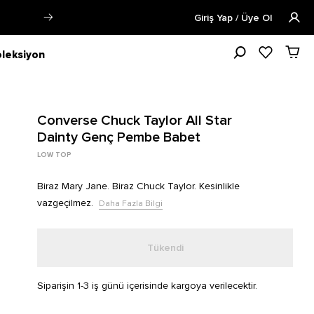
Öğrencilere Özel Tüm Ürünlerde %15 
Giriş Yap / Üye Ol
leksiyon
Converse Chuck Taylor All Star
Dainty Genç Pembe Babet
LOW TOP
Biraz Mary Jane. Biraz Chuck Taylor. Kesinlikle
vazgeçilmez.
Daha Fazla Bilgi
Tükendi
Siparişin 1-3 iş günü içerisinde kargoya verilecektir.