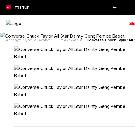
ZON İNDİRİMİ!
Alışverişe Başla!
TR | TUR
SE
Anasayfa
/
Çocuk
/
Ayakkabı
/
Tüm Ayakkabılar
/
Converse Chuck Taylor All