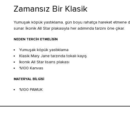
Zamansız Bir Klasik
Yumuşak köpük yastıklama, gün boyu rahatça hareket etmene des
sunar. İkonik All Star plakasıyla her adımında tarzını öne çıkar.
NEDEN TERCIH ETMELISIN
Yumuşak köpük yastıklama
Klasik Mary Jane tarzında tokalı kayış
İkonik All Star lisans plakası
%100 Kanvas
MATERYAL BILGISI
%100 PAMUK