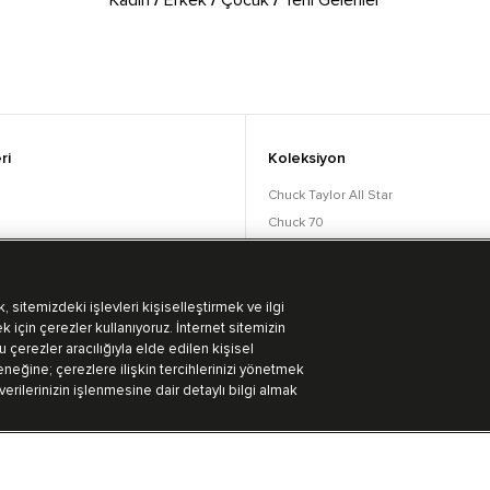
Kadın
/
Erkek
/
Çocuk
/
Yeni Gelenler
ri
Koleksiyon
Chuck Taylor All Star
Chuck 70
orular
Lift
Run Star
Bot Koleksiyonu
 sitemizdeki işlevleri kişiselleştirmek ve ilgi
k için çerezler kullanıyoruz. İnternet sitemizin
 çerezler aracılığıyla elde edilen kişisel
eğine; çerezlere ilişkin tercihlerinizi yönetmek
 verilerinizin işlenmesine dair detaylı bilgi almak
Kullanım Koşulları
Aydınlatma Metni
Gizlililik Politikası