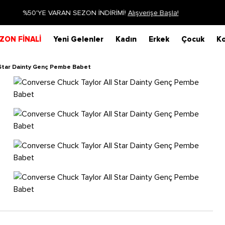
Siparişin 1-3 iş günü içerisinde kargoya verilecektir.
Daha Fazla Bilgi
ZON FİNALİ
Yeni Gelenler
Kadın
Erkek
Çocuk
Ko
 Star Dainty Genç Pembe Babet