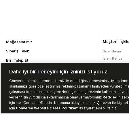
Müşteri İlişkile
Mağazalarımız
Sipariş Takibi
Bize Ulaşın
İşlem Rehberi
Bizi Takip Et
Sıkça Sorulan S
Daha iyi bir deneyim için izninizi istiyoruz
Converse Coins
Converse olarak, internet sitemizde edindiğiniz deneyiminizi iyileştirmek,
alanlarınıza göre özelleştirilmiş reklam/pazarlama faaliyetleri yürütebilme
çalışması için zorunlu olan çerezler dışındaki çerezlerin kullanımına ve bu
verilerinizin yurt dışına aktarılmasına onay vermiyorsanız
Reddedin
seçen
için ise “Çerezleri Yönetin” butonuna tıklayabilirsiniz. Çerezler ile kişisel
için
Converse Website Çerez Politikamızı
ziyaret edebilirsiniz.
TR
|
TUR