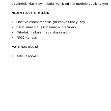
üzerindeki klasik ayrıntılarla ikonik orijinal modele sadık kalıyor.
NEDEN TERCIH ETMELISIN
Hafif ve esnek rahatlık için kanvas üst yüzey
Uzun süreli tutuş için kauçuk dış taban
Ortadaki halkalar hava akışını artırır
%100 Kanvas
MATERYAL BILGISI
%100 KANVAS