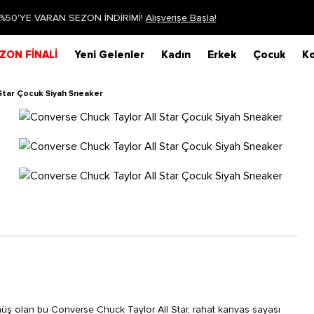
Siparişin 1-3 iş günü içerisinde kargoya verilecektir.
Daha Fazla Bilgi
ZON FİNALİ
Yeni Gelenler
Kadın
Erkek
Çocuk
Ko
Star Çocuk Siyah Sneaker
tülmüş olan bu Converse Chuck Taylor All Star, rahat kanvas sayası