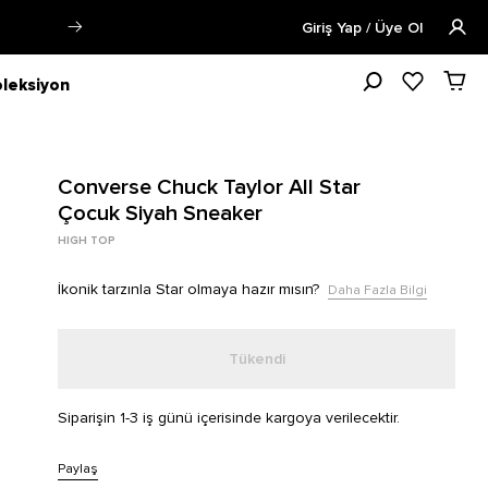
Öğrencilere Özel Tüm Ürünlerde %15 
Giriş Yap / Üye Ol
leksiyon
Converse Chuck Taylor All Star
Çocuk Siyah Sneaker
HIGH TOP
İkonik tarzınla Star olmaya hazır mısın?
Daha Fazla Bilgi
Tükendi
Siparişin 1-3 iş günü içerisinde kargoya verilecektir.
Paylaş