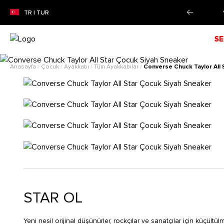
ZON İNDİRİMİ!
Alışverişe Başla!
TR | TUR
SE
Anasayfa
/
Çocuk
/
Ayakkabı
/
Tüm Ayakkabılar
/
Converse Chuck Taylor All 
STAR OL
Yeni nesil orijinal düşünürler, rockçılar ve sanatçılar için küçül