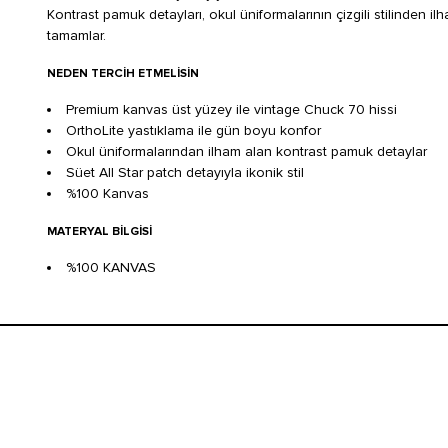
Kontrast pamuk detayları, okul üniformalarının çizgili stilinden ilh
tamamlar.
NEDEN TERCIH ETMELISIN
Premium kanvas üst yüzey ile vintage Chuck 70 hissi
OrthoLite yastıklama ile gün boyu konfor
Okul üniformalarından ilham alan kontrast pamuk detaylar
Süet All Star patch detayıyla ikonik stil
%100 Kanvas
MATERYAL BILGISI
%100 KANVAS