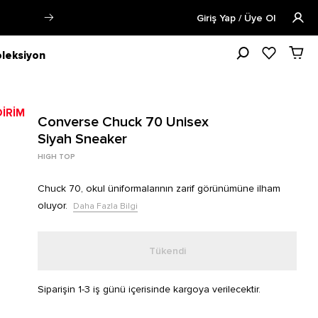
 Bilgi
Öğrencilere Özel Tüm Ürünler
Giriş Yap / Üye Ol
leksiyon
Converse Chuck 70 Unisex
Siyah Sneaker
HIGH TOP
Chuck 70, okul üniformalarının zarif görünümüne ilham
oluyor.
Daha Fazla Bilgi
Tükendi
Siparişin 1-3 iş günü içerisinde kargoya verilecektir.