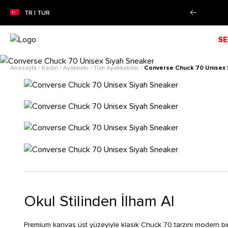
RAN SEZON İNDİRİMİ!
Alışverişe Başla!
TR | TUR
SE
Anasayfa
/
Kadın
/
Ayakkabı
/
Tüm Ayakkabılar
/
Converse Chuck 70 Unisex 
Okul Stilinden İlham Al
Premium kanvas üst yüzeyiyle klasik Chuck 70 tarzını modern bir