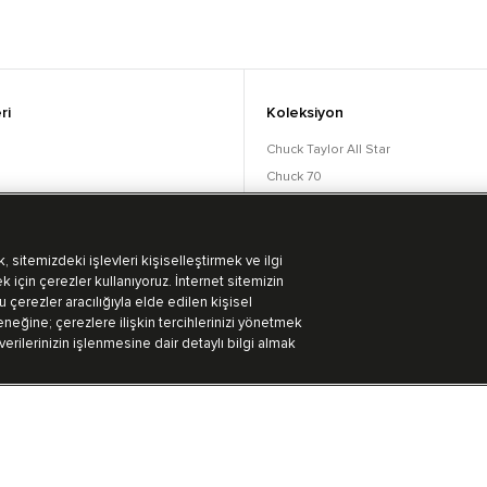
ri
Koleksiyon
Chuck Taylor All Star
Chuck 70
orular
Lift
Run Star
Bot Koleksiyonu
 sitemizdeki işlevleri kişiselleştirmek ve ilgi
k için çerezler kullanıyoruz. İnternet sitemizin
 çerezler aracılığıyla elde edilen kişisel
eğine; çerezlere ilişkin tercihlerinizi yönetmek
 verilerinizin işlenmesine dair detaylı bilgi almak
Kullanım Koşulları
Aydınlatma Metni
Gizlililik Politikası