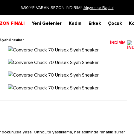
Siparişin 1-3 iş günü içerisinde kargoya verilecektir.
Daha Fazla
ZON FİNALİ
Yeni Gelenler
Kadın
Erkek
Çocuk
Ko
Siyah Sneaker
İNDİRİM
 dokunuşla yaşa. OrthoLite yastıklama, her adımında rahatlık sunar.