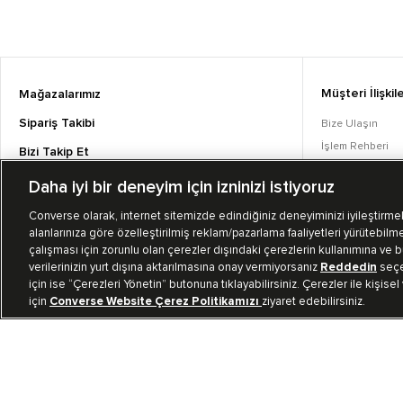
Müşteri İlişkile
Mağazalarımız
Sipariş Takibi
Bize Ulaşın
İşlem Rehberi
Bizi Takip Et
Sıkça Sorulan S
Daha iyi bir deneyim için izninizi istiyoruz
Converse Coins
Converse olarak, internet sitemizde edindiğiniz deneyiminizi iyileştirmek,
alanlarınıza göre özelleştirilmiş reklam/pazarlama faaliyetleri yürütebilme
çalışması için zorunlu olan çerezler dışındaki çerezlerin kullanımına ve bu
verilerinizin yurt dışına aktarılmasına onay vermiyorsanız
Reddedin
seçen
için ise “Çerezleri Yönetin” butonuna tıklayabilirsiniz. Çerezler ile kişisel
için
Converse Website Çerez Politikamızı
ziyaret edebilirsiniz.
TR
|
TUR