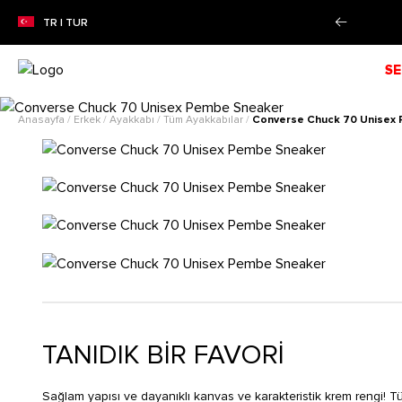
taksit imkanı!
Daha Fazla Bilgi
TR | TUR
SE
Anasayfa
/
Erkek
/
Ayakkabı
/
Tüm Ayakkabılar
/
Converse Chuck 70 Unisex
TANIDIK BİR FAVORİ
Sağlam yapısı ve dayanıklı kanvas ve karakteristik krem rengi! Tü