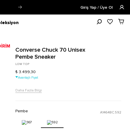
Siparişin 1-3 iş günü içerisinde kargoya verilecektir.
Giriş Yap / Üye Ol
leksiyon
Converse Chuck 70 Unisex
Pembe Sneaker
LOW TOP
₺ 3.499,30
Avantajlı Fiyat
Daha Fazla Bilgi
Pembe
A14648C.592