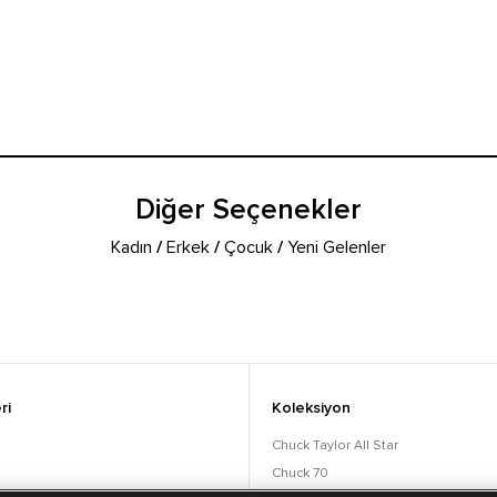
Diğer Seçenekler
Kadın
/
Erkek
/
Çocuk
/
Yeni Gelenler
ri
Koleksiyon
Chuck Taylor All Star
Chuck 70