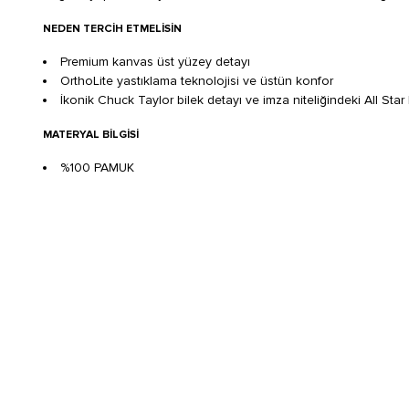
NEDEN TERCIH ETMELISIN
Premium kanvas üst yüzey detayı
OrthoLite yastıklama teknolojisi ve üstün konfor
İkonik Chuck Taylor bilek detayı ve imza niteliğindeki All Sta
MATERYAL BILGISI
%100 PAMUK