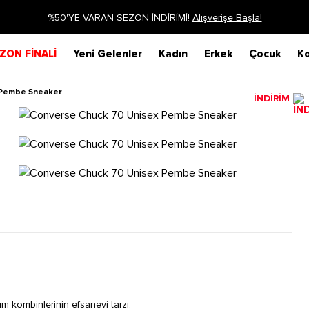
%50'YE VARAN SEZON İNDİRİMİ!
Alışverişe Başla!
ZON FİNALİ
Yeni Gelenler
Kadın
Erkek
Çocuk
Ko
 Pembe Sneaker
İNDİRİM
m kombinlerinin efsanevi tarzı.