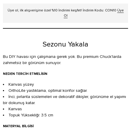
Üye ol, ilk alışverişine özel %10 İndirimi keşfet! İndirim Kodu: CON10
Üye
Ol
Sezonu Yakala
Bu DIY havası için çalışmana gerek yok. Bu premium Chuck'larda
zahmetsiz bir görünüm sunuyor.
NEDEN TERCIH ETMELISIN
Kanvas yüzey
OrthoLite yastıklama, optimal konfor sağlar.
İnci, pırlanta süslemeleri ve dekoratif dikişler, görünüme el yapımı
bir dokunuş katar.
Kanvas
Topuk Yüksekliği: 3.5 cm
MATERYAL BILGISI