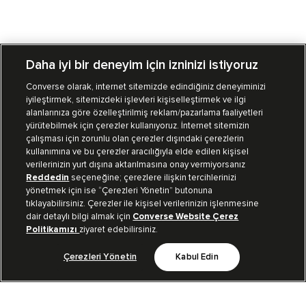
Daha iyi bir deneyim için izninizi istiyoruz
Converse olarak, internet sitemizde edindiğiniz deneyiminizi
iyileştirmek, sitemizdeki işlevleri kişiselleştirmek ve ilgi
Mağazalarımız
Sipariş Takibi
alanlarınıza göre özelleştirilmiş reklam/pazarlama faaliyetleri
yürütebilmek için çerezler kullanıyoruz. İnternet sitemizin
Müşteri İlişkileri
çalışması için zorunlu olan çerezler dışındaki çerezlerin
kullanımına ve bu çerezler aracılığıyla elde edilen kişisel
verilerinizin yurt dışına aktarılmasına onay vermiyorsanız
Koleksiyon
Reddedin
seçeneğine; çerezlere ilişkin tercihlerinizi
yönetmek için ise “Çerezleri Yönetin” butonuna
tıklayabilirsiniz. Çerezler ile kişisel verilerinizin işlenmesine
Kurumsal
dair detaylı bilgi almak için
Converse Website Çerez
Politikamızı
ziyaret edebilirsiniz.
Çerezleri Yönetin
Kabul Edin
Bizi Takip Et