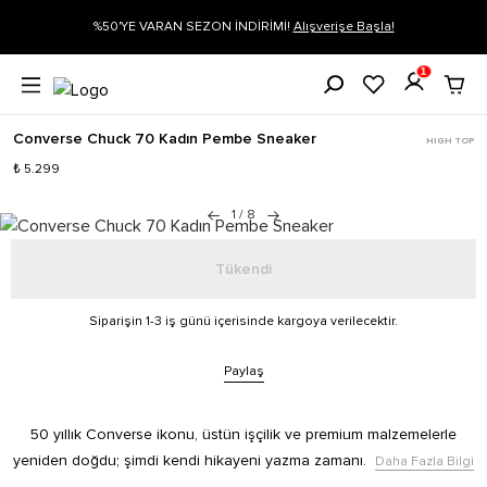
İRİMİ!
Alışverişe Başla!
Siparişin 1-3 iş günü içerisinde kargoya veri
1
Converse Chuck 70 Kadın Pembe Sneaker
HIGH TOP
₺ 5.299
1
/
8
Tükendi
Siparişin 1-3 iş günü içerisinde kargoya verilecektir.
Paylaş
50 yıllık Converse ikonu, üstün işçilik ve premium malzemelerle
yeniden doğdu; şimdi kendi hikayeni yazma zamanı.
Daha Fazla Bilgi