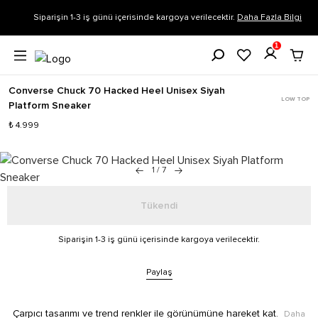
Siparişin 1-3 iş günü içerisinde kargoya verilecektir.
Daha Fazla Bilgi
1
Converse Chuck 70 Hacked Heel Unisex Siyah
LOW TOP
Platform Sneaker
₺ 4.999
1
/
7
Tükendi
Siparişin 1-3 iş günü içerisinde kargoya verilecektir.
Paylaş
Çarpıcı tasarımı ve trend renkler ile görünümüne hareket kat.
Daha