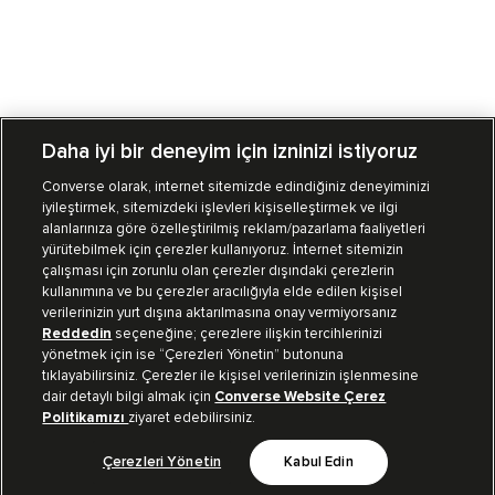
Daha iyi bir deneyim için izninizi istiyoruz
Converse olarak, internet sitemizde edindiğiniz deneyiminizi
iyileştirmek, sitemizdeki işlevleri kişiselleştirmek ve ilgi
Mağazalarımız
Sipariş Takibi
alanlarınıza göre özelleştirilmiş reklam/pazarlama faaliyetleri
yürütebilmek için çerezler kullanıyoruz. İnternet sitemizin
Müşteri İlişkileri
çalışması için zorunlu olan çerezler dışındaki çerezlerin
kullanımına ve bu çerezler aracılığıyla elde edilen kişisel
verilerinizin yurt dışına aktarılmasına onay vermiyorsanız
Koleksiyon
Reddedin
seçeneğine; çerezlere ilişkin tercihlerinizi
yönetmek için ise “Çerezleri Yönetin” butonuna
tıklayabilirsiniz. Çerezler ile kişisel verilerinizin işlenmesine
Kurumsal
dair detaylı bilgi almak için
Converse Website Çerez
Politikamızı
ziyaret edebilirsiniz.
Çerezleri Yönetin
Kabul Edin
Bizi Takip Et