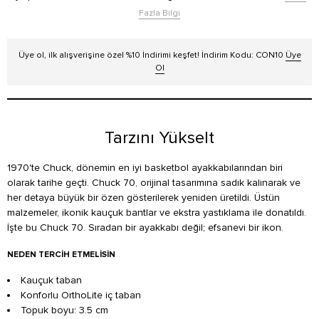
Fazla Bilgi
Üye ol, ilk alışverişine özel %10 İndirimi keşfet! İndirim Kodu: CON10
Üye
Ol
Tarzını Yükselt
1970'te Chuck, dönemin en iyi basketbol ayakkabılarından biri
olarak tarihe geçti. Chuck 70, orijinal tasarımına sadık kalınarak ve
her detaya büyük bir özen gösterilerek yeniden üretildi. Üstün
malzemeler, ikonik kauçuk bantlar ve ekstra yastıklama ile donatıldı.
İşte bu Chuck 70. Sıradan bir ayakkabı değil; efsanevi bir ikon.
NEDEN TERCIH ETMELISIN
Kauçuk taban
Konforlu OrthoLite iç taban
Topuk boyu: 3.5 cm