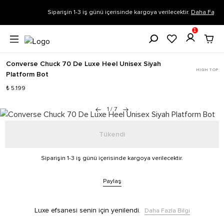
Siparişin 1-3 iş günü içerisinde kargoya verilecektir.
Daha Fazla Bilgi
1
Converse Chuck 70 De Luxe Heel Unisex Siyah
HIGH TOP
Platform Bot
₺ 5.199
1
/
7
Tükendi
Siparişin 1-3 iş günü içerisinde kargoya verilecektir.
Paylaş
Luxe efsanesi senin için yenilendi.
Daha Fazla Bilgi