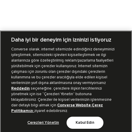
Daha iyi bir deneyim için izninizi istiyoruz
Converse olarak, internet sitemizde edindiğiniz deneyiminizi
iyileştirmek, sitemizdeki işlevleri kişiselleştirmek ve ilgi
Mağazalarımız
Sipariş Takibi
alanlarınıza göre özelleştirilmiş reklam/pazarlama faaliyetleri
yürütebilmek için çerezler kullanıyoruz. İnternet sitemizin
Müşteri İlişkileri
çalışması için zorunlu olan çerezler dışındaki çerezlerin
kullanımına ve bu çerezler aracılığıyla elde edilen kişisel
verilerinizin yurt dışına aktarılmasına onay vermiyorsanız
Koleksiyon
Reddedin
seçeneğine; çerezlere ilişkin tercihlerinizi
yönetmek için ise “Çerezleri Yönetin” butonuna
tıklayabilirsiniz. Çerezler ile kişisel verilerinizin işlenmesine
Kurumsal
dair detaylı bilgi almak için
Converse Website Çerez
Politikamızı
ziyaret edebilirsiniz.
Çerezleri Yönetin
Kabul Edin
Bizi Takip Et