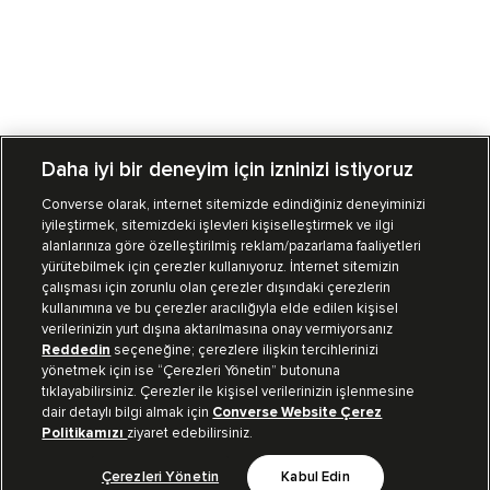
Daha iyi bir deneyim için izninizi istiyoruz
Converse olarak, internet sitemizde edindiğiniz deneyiminizi
iyileştirmek, sitemizdeki işlevleri kişiselleştirmek ve ilgi
Mağazalarımız
Sipariş Takibi
alanlarınıza göre özelleştirilmiş reklam/pazarlama faaliyetleri
yürütebilmek için çerezler kullanıyoruz. İnternet sitemizin
Müşteri İlişkileri
çalışması için zorunlu olan çerezler dışındaki çerezlerin
kullanımına ve bu çerezler aracılığıyla elde edilen kişisel
verilerinizin yurt dışına aktarılmasına onay vermiyorsanız
Koleksiyon
Reddedin
seçeneğine; çerezlere ilişkin tercihlerinizi
yönetmek için ise “Çerezleri Yönetin” butonuna
tıklayabilirsiniz. Çerezler ile kişisel verilerinizin işlenmesine
Kurumsal
dair detaylı bilgi almak için
Converse Website Çerez
Politikamızı
ziyaret edebilirsiniz.
Çerezleri Yönetin
Kabul Edin
Bizi Takip Et