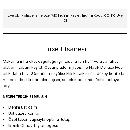
Üye ol, ilk alışverişine özel %10 İndirimi keşfet! İndirim Kodu: CON10
Üye
Ol
Luxe Efsanesi
Maksimum hareket özgürlüğü için tasarlanan hafif ve ultra rahat
platform tabanı keşfet. Cesur platform yapısı ile klasik De luxe Heel
artık daha tarz! Görünümüne yükseklik katarken üst düzey konforla
her adımda stilini ön plana çıkar, sokak modasında farkını ortaya
koy.
NEDEN TERCIH ETMELISIN
Denim üst kısım
Üst düzey konfor
Özel taban yapısıyla optimal tutuş
İkonik Chuck Taylor logosu