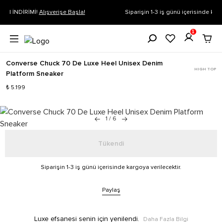
Siparişin 1-3 iş günü içerisinde kargoya verilecektir.
Daha Fazla Bilgi
1
Converse Chuck 70 De Luxe Heel Unisex Denim
HIGH TOP
Platform Sneaker
₺ 5.199
1
/
6
Tükendi
Siparişin 1-3 iş günü içerisinde kargoya verilecektir.
Paylaş
Luxe efsanesi senin için yenilendi.
Daha Fazla Bilgi