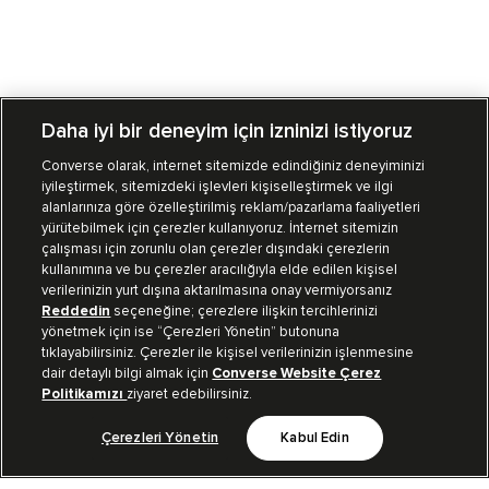
Daha iyi bir deneyim için izninizi istiyoruz
Converse olarak, internet sitemizde edindiğiniz deneyiminizi
iyileştirmek, sitemizdeki işlevleri kişiselleştirmek ve ilgi
Mağazalarımız
Sipariş Takibi
alanlarınıza göre özelleştirilmiş reklam/pazarlama faaliyetleri
yürütebilmek için çerezler kullanıyoruz. İnternet sitemizin
Müşteri İlişkileri
çalışması için zorunlu olan çerezler dışındaki çerezlerin
kullanımına ve bu çerezler aracılığıyla elde edilen kişisel
verilerinizin yurt dışına aktarılmasına onay vermiyorsanız
Koleksiyon
Reddedin
seçeneğine; çerezlere ilişkin tercihlerinizi
yönetmek için ise “Çerezleri Yönetin” butonuna
tıklayabilirsiniz. Çerezler ile kişisel verilerinizin işlenmesine
Kurumsal
dair detaylı bilgi almak için
Converse Website Çerez
Politikamızı
ziyaret edebilirsiniz.
Çerezleri Yönetin
Kabul Edin
Bizi Takip Et