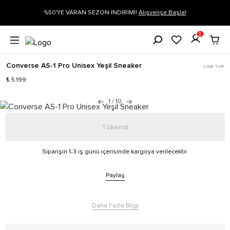
rişe Başla!
Siparişin 1-3 iş günü içerisinde kargoya verilecektir.
Dah
1
Converse AS-1 Pro Unisex Yeşil Sneaker
LOW TOP
₺ 5.199
1
/
10
Tükendi
Siparişin 1-3 iş günü içerisinde kargoya verilecektir.
Paylaş
Daha Fazla Bilgi