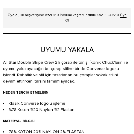
Üye ol, ilk alışverişine özel %10 İndirimi keşfet! İndirim Kodu: CON10
Üye
Ol
UYUMU YAKALA
All Star Double Stripe Crew 2'li çorap ile tanış. İkonik Chuck'ların ile
uyumu yakalayacağın bu çorap stiline bir de Converse logosu
işlendi. Rahatlık ve stil için tasarlanan bu çoraplar sokak stilini
devam ettirirken, tarzını tamamlayacak.
NEDEN TERCIH ETMELISIN
Klasik Converse logolu işleme
%78 Koton %20 Naylon %2 Elastan
MATERYAL BILGISI
78% KOTON 20% NAYLON 2% ELASTAN