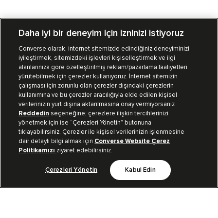
Daha iyi bir deneyim için izninizi istiyoruz
Converse olarak, internet sitemizde edindiğiniz deneyiminizi
iyileştirmek, sitemizdeki işlevleri kişiselleştirmek ve ilgi
Mağazalarımız
Sipariş Takibi
alanlarınıza göre özelleştirilmiş reklam/pazarlama faaliyetleri
yürütebilmek için çerezler kullanıyoruz. İnternet sitemizin
Müşteri İlişkileri
çalışması için zorunlu olan çerezler dışındaki çerezlerin
kullanımına ve bu çerezler aracılığıyla elde edilen kişisel
verilerinizin yurt dışına aktarılmasına onay vermiyorsanız
Koleksiyon
Reddedin
seçeneğine; çerezlere ilişkin tercihlerinizi
yönetmek için ise “Çerezleri Yönetin” butonuna
tıklayabilirsiniz. Çerezler ile kişisel verilerinizin işlenmesine
Kurumsal
dair detaylı bilgi almak için
Converse Website Çerez
Politikamızı
ziyaret edebilirsiniz.
Çerezleri Yönetin
Kabul Edin
Bizi Takip Et