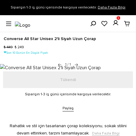
Siparişin 1-3 iş günü içerisinde kargoya verilecektir.
Daha Fazla Bilgi
1
Converse All Star Unisex 2'li Siyah Uzun Çorap
₺ 449
₺ 249
Son 10 Günün En Düşük Fiyatı
1
/
1
Tükendi
Siparişin 1-3 iş günü içerisinde kargoya verilecektir.
Paylaş
Rahatlık ve stil için tasarlanan çorap koleksiyonu, sokak stilini
devam ettirirken, tarzını tamamlayacak.
Daha Fazla Bilgi