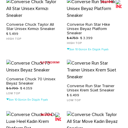
İNDİRİM
Converse Chuck Taylor All
Converse Run Star Hike
Star Unisex Kırmızı Sneaker
Unisex Beyaz Platform
Sneaker
₺ 5.499
₺ 4.759
₺ 3.399
HIGH TOP
HIGH TOP
Son 10 Günün En Düşük Fiyatı
%30 İNDİRİM!
Converse Chuck 70 Unisex
Beyaz Sneaker
Converse Run Star Trainer
₺ 5.799
₺ 4.059
Unisex Krem Süet Sneaker
LOW TOP
₺ 6.499
Son 10 Günün En Düşük Fiyatı
LOW TOP
İNDİRİM