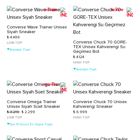
İNDİRİM
İNDİRİM
Converse Wave Trainer Unisex
Siyah Sneaker
₺ 4.499
Converse Chuck 70 GORE-
LOW TOP
TEX Unisex Kahverengi Su
Avantajlı Fiyat
Geçirmez Bot
₺ 4.124
HIGH TOP
Avantajlı Fiyat
İNDİRİM
Converse Omega Trainer
Converse Chuck 70 Unisex
Unisex Siyah Süet Sneaker
Kahverengi Sneaker
₺ 3.219
₺ 2.299
₺ 6.999
LOW TOP
HIGH TOP
Son 10 Günün En Düşük Fiyatı