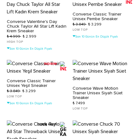
Converse Classic Trainer
Unisex Pembe Sneaker
Converse Valentine's Day
₺ 3.849
₺ 3.299
Chuck Taylor All Star Lift Kadın
LOW TOP
Krem Sneaker
₺ 4.999
₺ 2.999
Son 10 Günün En Düşük Fiyatı
HIGH TOP
Son 10 Günün En Düşük Fiyatı
İNDİRİM
Converse Classic Trainer
Unisex Yeşil Sneaker
Converse Wave Motion
₺ 3.849
₺ 3.299
Trainer Unisex Siyah Süet
LOW TOP
Sneaker
₺ 7.499
Son 10 Günün En Düşük Fiyatı
LOW TOP
GENİŞ KALIP