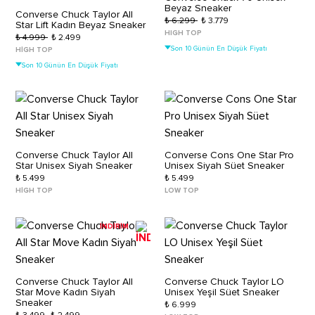
Beyaz Sneaker
Converse Chuck Taylor All
₺ 6.299
₺ 3.779
Star Lift Kadın Beyaz Sneaker
HIGH TOP
₺ 4.999
₺ 2.499
Son 10 Günün En Düşük Fiyatı
HIGH TOP
Son 10 Günün En Düşük Fiyatı
Converse Chuck Taylor All
Converse Cons One Star Pro
Star Unisex Siyah Sneaker
Unisex Siyah Süet Sneaker
₺ 5.499
₺ 5.499
HIGH TOP
LOW TOP
İNDİRİM
Converse Chuck Taylor All
Converse Chuck Taylor LO
Star Move Kadın Siyah
Unisex Yeşil Süet Sneaker
Sneaker
₺ 6.999