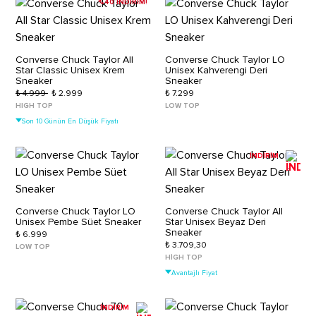
%40 İNDİRİM!
Converse Chuck Taylor All
Converse Chuck Taylor LO
Star Classic Unisex Krem
Unisex Kahverengi Deri
Sneaker
Sneaker
₺ 4.999
₺ 2.999
₺ 7.299
HIGH TOP
LOW TOP
Son 10 Günün En Düşük Fiyatı
İNDİRİM
Converse Chuck Taylor LO
Converse Chuck Taylor All
Unisex Pembe Süet Sneaker
Star Unisex Beyaz Deri
Sneaker
₺ 6.999
₺ 3.709,30
LOW TOP
HIGH TOP
Avantajlı Fiyat
İNDİRİM