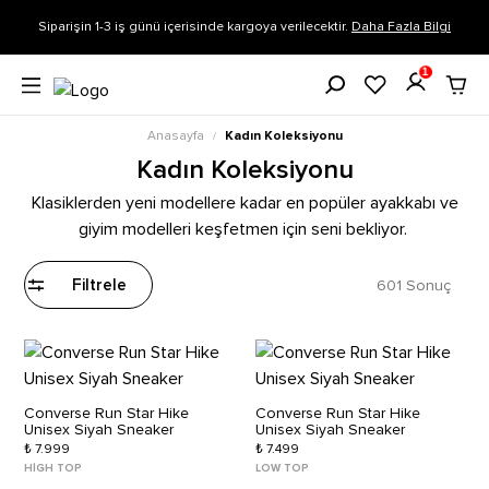
Siparişin 1-3 iş günü içerisinde kargoya verilecektir.
Daha Fazla Bilgi
1
Anasayfa
Kadın Koleksiyonu
/
Kadın Koleksiyonu
Klasiklerden yeni modellere kadar en popüler ayakkabı ve
giyim modelleri keşfetmen için seni bekliyor.
601 Sonuç
Filtrele
Converse Run Star Hike
Converse Run Star Hike
Unisex Siyah Sneaker
Unisex Siyah Sneaker
₺ 7.999
₺ 7.499
HIGH TOP
LOW TOP