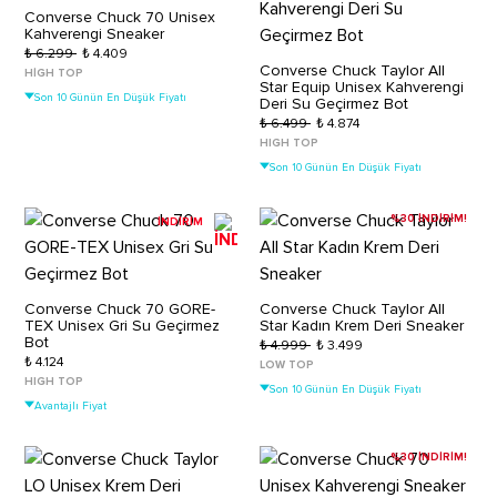
Converse Chuck 70 Unisex
Kahverengi Sneaker
₺ 6.299
₺ 4.409
Converse Chuck Taylor All
HIGH TOP
Star Equip Unisex Kahverengi
Son 10 Günün En Düşük Fiyatı
Deri Su Geçirmez Bot
₺ 6.499
₺ 4.874
HIGH TOP
Son 10 Günün En Düşük Fiyatı
%30 İNDİRİM!
İNDİRİM
Converse Chuck 70 GORE-
Converse Chuck Taylor All
TEX Unisex Gri Su Geçirmez
Star Kadın Krem Deri Sneaker
Bot
₺ 4.999
₺ 3.499
₺ 4.124
LOW TOP
HIGH TOP
Son 10 Günün En Düşük Fiyatı
Avantajlı Fiyat
%30 İNDİRİM!