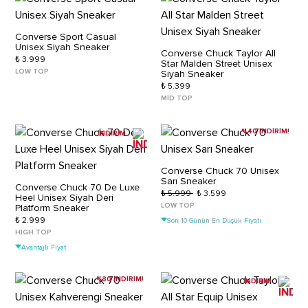
Converse Sport Casual
Unisex Siyah Sneaker
Converse Chuck Taylor All
₺ 3.999
Star Malden Street Unisex
LOW TOP
Siyah Sneaker
₺ 5.399
MID TOP
%40 İNDİRİM!
İNDİRİM
Converse Chuck 70 Unisex
Sarı Sneaker
Converse Chuck 70 De Luxe
₺ 5.999
₺ 3.599
Heel Unisex Siyah Deri
LOW TOP
Platform Sneaker
₺ 2.999
Son 10 Günün En Düşük Fiyatı
HIGH TOP
Avantajlı Fiyat
%30 İNDİRİM!
İNDİRİM