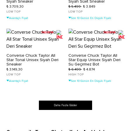
Siyah Sneaker
Siyah Süet Sneaker
₺ 3.709,30
₺ 5.499
₺ 3.849
LOW TOP
LOW TOP
Avantajlı Fiyat
Son 10 Günün En Düşük Fiyatı
İNDİRİM
İNDİRİM
Converse Chuck Taylor All
Converse Chuck Taylor All
Star Tonal Unisex Siyah Deri
Star Equip Unisex Siyah Deri
Sneaker
Su Geçirmez Bot
₺ 3.149,30
₺ 6.499
₺ 4.874
LOW TOP
HIGH TOP
Avantajlı Fiyat
Son 10 Günün En Düşük Fiyatı
Daha Fazla Göster