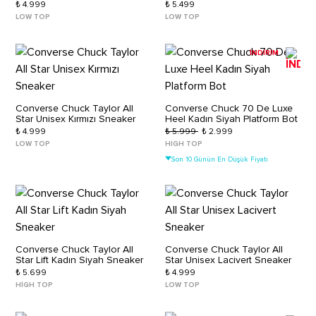
₺ 4.999
₺ 5.499
LOW TOP
LOW TOP
İNDİRİM
Converse Chuck Taylor All
Converse Chuck 70 De Luxe
Star Unisex Kırmızı Sneaker
Heel Kadın Siyah Platform Bot
₺ 4.999
₺ 5.999
₺ 2.999
LOW TOP
HIGH TOP
Son 10 Günün En Düşük Fiyatı
Converse Chuck Taylor All
Converse Chuck Taylor All
Star Lift Kadın Siyah Sneaker
Star Unisex Lacivert Sneaker
₺ 5.699
₺ 4.999
HIGH TOP
LOW TOP