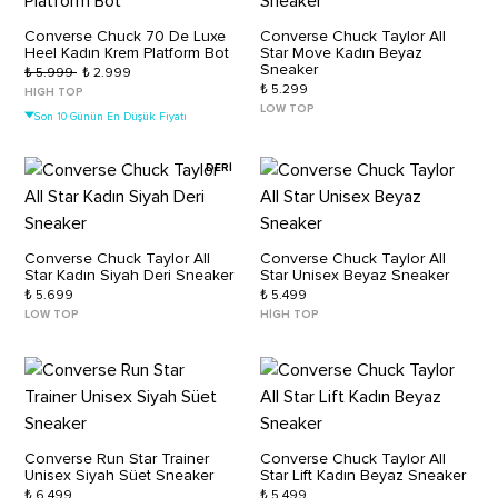
Converse Chuck 70 De Luxe
Converse Chuck Taylor All
Heel Kadın Krem Platform Bot
Star Move Kadın Beyaz
Sneaker
₺ 5.999
₺ 2.999
₺ 5.299
HIGH TOP
LOW TOP
Son 10 Günün En Düşük Fiyatı
DERİ
Converse Chuck Taylor All
Converse Chuck Taylor All
Star Kadın Siyah Deri Sneaker
Star Unisex Beyaz Sneaker
₺ 5.699
₺ 5.499
LOW TOP
HIGH TOP
Converse Run Star Trainer
Converse Chuck Taylor All
Unisex Siyah Süet Sneaker
Star Lift Kadın Beyaz Sneaker
₺ 6.499
₺ 5.499