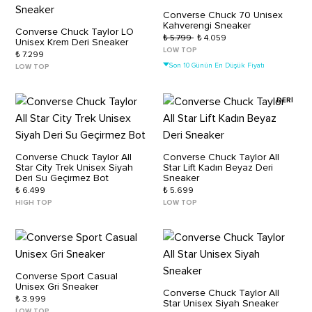
Converse Chuck 70 Unisex
Kahverengi Sneaker
Converse Chuck Taylor LO
₺ 5.799
₺ 4.059
Unisex Krem Deri Sneaker
LOW TOP
₺ 7.299
Son 10 Günün En Düşük Fiyatı
LOW TOP
DERİ
Converse Chuck Taylor All
Converse Chuck Taylor All
Star City Trek Unisex Siyah
Star Lift Kadın Beyaz Deri
Deri Su Geçirmez Bot
Sneaker
₺ 6.499
₺ 5.699
HIGH TOP
LOW TOP
Converse Sport Casual
Unisex Gri Sneaker
Converse Chuck Taylor All
₺ 3.999
Star Unisex Siyah Sneaker
LOW TOP