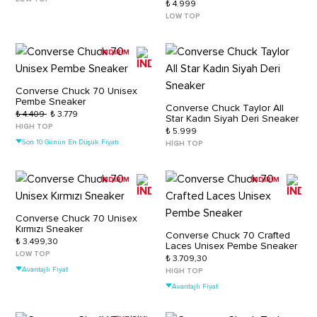
₺ 4.999
LOW TOP
İNDİRİM
Converse Chuck 70 Unisex
Pembe Sneaker
Converse Chuck Taylor All
₺ 4.409
₺ 3.779
Star Kadın Siyah Deri Sneaker
HIGH TOP
₺ 5.999
Son 10 Günün En Düşük Fiyatı
HIGH TOP
İNDİRİM
İNDİRİM
Converse Chuck 70 Unisex
Kırmızı Sneaker
Converse Chuck 70 Crafted
₺ 3.499,30
Laces Unisex Pembe Sneaker
LOW TOP
₺ 3.709,30
Avantajlı Fiyat
HIGH TOP
Avantajlı Fiyat