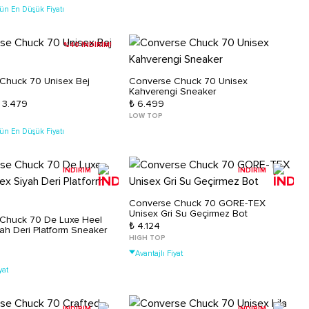
ün En Düşük Fiyatı
%40 İNDİRİM!
Chuck 70 Unisex Bej
Converse Chuck 70 Unisex
Kahverengi Sneaker
 3.479
₺ 6.499
LOW TOP
ün En Düşük Fiyatı
İNDİRİM
İNDİRİM
Converse Chuck 70 GORE-TEX
Unisex Gri Su Geçirmez Bot
Chuck 70 De Luxe Heel
₺ 4.124
ah Deri Platform Sneaker
HIGH TOP
Avantajlı Fiyat
yat