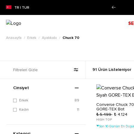
ZON İNDİRİMİ!
Alışverişe Başla!
TR | TUR
SE
Anasayfa
Erkek
Ayakkabı
Chuck 70
/
/
/
Filtreleri Gizle
91 Ürün Listeleniyor
Cinsiyet
Erkek
89
Converse Chuck 70
GORE-TEX Bot
Kadın
11
₺ 5.499
₺ 4.124
HIGH TOP
Son 10 Günün En Düşük
Kategori