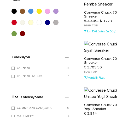
Converse Chuck 70
Sneaker
₺ 4.409
₺ 3.779
HIGH TOP
Son 10 Günün En Düşük
Koleksiyon
Converse Chuck 70
Sneaker
₺ 3.709,30
Chuck 70
34
LOW TOP
Chuck 70 De Luxe
1
Avantajlı Fiyat
Özel Koleksiyonlar
Converse Chuck 70
COMME des GARÇONS
6
Yeşil Sneaker
₺ 3.974
MADHAPPY
4