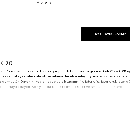
₺ 7.999
Daha Fazla Göster
K 70
an Converse markasının klasikleşmiş modelleri arasına giren
erkek Chuck 70 a
da basketbol ayakkabısı olarak tasarlanan bu efsaneleşmiş model sadece sahalarla
p görmüştür. Dayanıklı yapısı, sade ve şık tasarımı ile ister ofis, ister okul, ister
sı olmaya adaydır. Son yıllarda klasik takım elbiseler ve smokinlerle de tercih edi
akkabı Modelleri
n tasarımı ile trend haline gelen
Converse erkek Chuck 70
koleksiyonunda pek çok
te biten klasik bileksiz Chuck’ın yanı sıra bilekli olarak adlandırılan ve bileği ka
larak adlandırılan modellerin platform tabanlı olanları da Converse kalitesinden v
unduğu gibi yamalı kanvas kumaşlar ile üretilenler de mevcuttur.