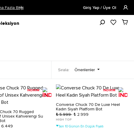
Öğrencilere Özel Tüm Ürünlerde %15 
Giriş Yap / Üye Ol
leksiyon
Önerilenler
Sırala:
İNDİRİM
İNDİRİM
Converse Chuck 70 De Luxe Heel
Kadın Siyah Platform Bot
 Chuck 70 Rugged
₺ 5.999
₺ 2.999
f Unisex Kahverengi Su
HIGH TOP
Bot
 6.449
Son 10 Günün En Düşük Fiyatı