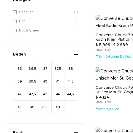
Sneaker
82
Bot
8
Bot & Çizme
1
Converse Chuck 70
Kadın Krem Platform
₺ 5.999
₺ 2.999
HIGH TOP
Beden
Son 10 Günün En Düşük
36
36,5
37
37,5
38
39
39,5
40
41
41,5
Converse Chuck 7
Unisex Mor Su Geçi
42
42,5
43
44
44,5
₺ 4.124
HIGH TOP
45
46
46,5
48
Avantajlı Fiyat
Renk