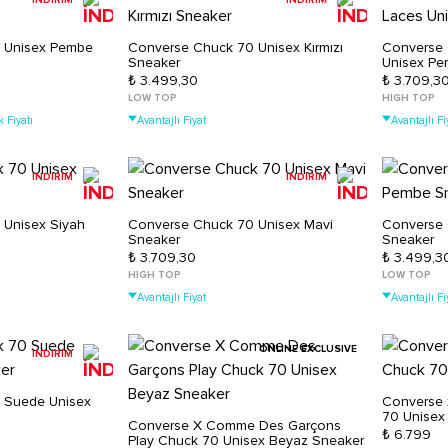
İNDİRİM
İNDİRİM
 Unisex Pembe
Converse Chuck 70 Unisex Kırmızı
Converse 
Sneaker
Unisex Pe
₺ 3.499,30
₺ 3.709,3
LOW TOP
HIGH TOP
 Fiyatı
Avantajlı Fiyat
Avantajlı Fi
İNDİRİM
İNDİRİM
 Unisex Siyah
Converse Chuck 70 Unisex Mavi
Converse 
Sneaker
Sneaker
₺ 3.709,30
₺ 3.499,3
HIGH TOP
LOW TOP
Avantajlı Fiyat
Avantajlı Fi
ONLINE EXCLUSIVE
İNDİRİM
 Suede Unisex
Converse 
70 Unisex
Converse X Comme Des Garçons
₺ 6.799
Play Chuck 70 Unisex Beyaz Sneaker