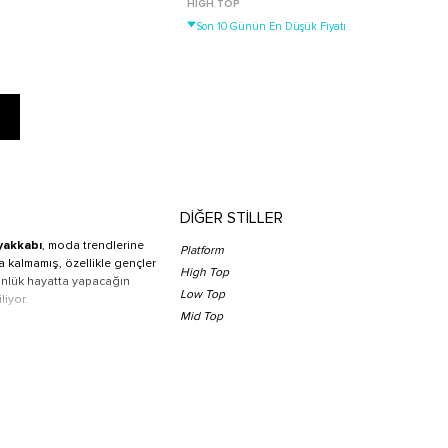
HIGH TOP
Son 10 Günün En Düşük Fiyatı
DİĞER STİLLER
yakkabı
, moda trendlerine
Platform
 kalmamış, özellikle gençler
High Top
 günlük hayatta yapacağın
Low Top
liyor.
Mid Top
 farklı model yer alır. Bu
vrayan seçenekler de bulunur.
azgeçemeyenlerin tercihi olur.