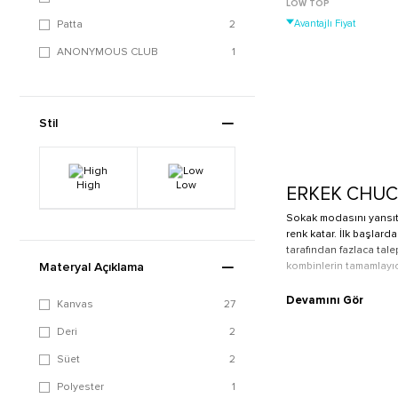
LOW TOP
Patta
2
Avantajlı Fiyat
ANONYMOUS CLUB
1
Stil
High
Low
ERKEK CHUC
Sokak modasını yansıt
renk katar. İlk başlar
tarafından fazlaca tale
kombinlerin tamamlayıcı
Materyal Açıklama
Devamını Gör
Kanvas
27
Erkek Chuck 70 Ay
Deri
2
Sınırları ve yılları aşa
modeller arasında bilek
Süet
2
Aynı zamanda bilekli o
Tek renk modelleri bul
Polyester
1