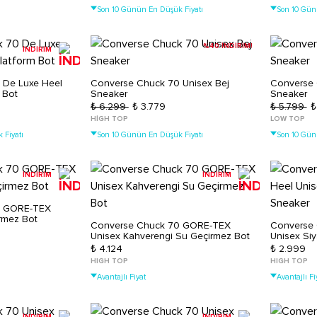
Son 10 Günün En Düşük Fiyatı
Son 10 Gün
%40 İNDİRİM!
İNDİRİM
 De Luxe Heel
Converse Chuck 70 Unisex Bej
Converse 
 Bot
Sneaker
Sneaker
₺ 6.299
₺ 3.779
₺ 5.799
₺
HIGH TOP
LOW TOP
 Fiyatı
Son 10 Günün En Düşük Fiyatı
Son 10 Gün
İNDİRİM
İNDİRİM
0 GORE-TEX
rmez Bot
Converse Chuck 70 GORE-TEX
Converse 
Unisex Kahverengi Su Geçirmez Bot
Unisex Siy
₺ 4.124
₺ 2.999
HIGH TOP
HIGH TOP
Avantajlı Fiyat
Avantajlı Fi