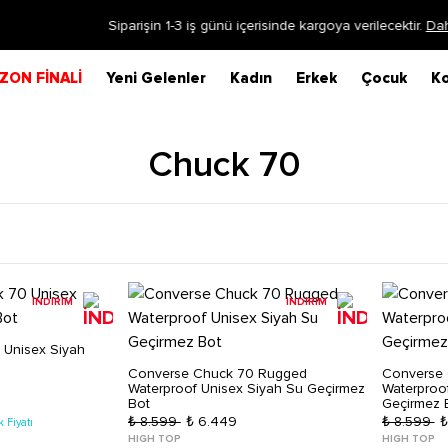
Siparişin 1-3 iş günü içerisinde kargoya verilecektir.
Daha Fazla Bilgi
ZON FİNALİ
Yeni Gelenler
Kadın
Erkek
Çocuk
Ko
Chuck 70
İNDİRİM
İNDİRİM
 Unisex Siyah
Converse Chuck 70 Rugged
Converse
Waterproof Unisex Siyah Su Geçirmez
Waterproo
Bot
Geçirmez 
₺ 8.599
₺ 6.449
₺ 8.599
₺
 Fiyatı
HIGH TOP
HIGH TOP