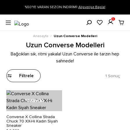
gi
%50'YE VARAN SEZON İNDİRİMİ!
Alışverişe Başla!
1
Anasayfa
Uzun Converse Modelleri
/
Uzun Converse Modelleri
Bağcıkları sık, ritmi yakala! Uzun Converse ile tarzın hep
sahnede!
1 Sonuç
Filtrele
YAKINDA
Converse X Collina Strada
Chuck 70 XX-Hi Kadın Siyah
Sneaker