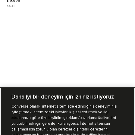
₺ 9.999
XX-HI
Daha iyi bir deneyim için izninizi istiyoruz
Converse olarak, internet sitemizde edindiğiniz deneyiminizi
iyileştirmek, sitemizdeki işlevleri kişiselleştirmek ve ilgi
Mağazalarımız
Sipariş Takibi
alanlarınıza göre özelleştirilmiş reklam/pazarlama faaliyetleri
yürütebilmek için çerezler kullanıyoruz. İnternet sitemizin
Müşteri İlişkileri
çalışması için zorunlu olan çerezler dışındaki çerezlerin