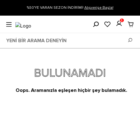
ARAN SEZON İNDİRİMİ!
Alışverişe Başla!
Siparişin 1-3 iş günü içeri
1
BULUNAMADI
Oops. Aramanızla eşleşen hiçbir şey bulamadık.