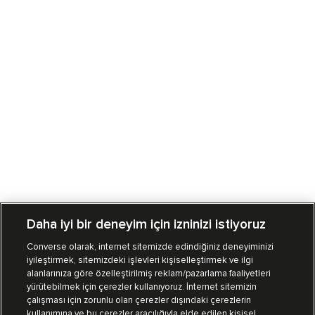
Daha iyi bir deneyim için izninizi istiyoruz
Converse olarak, internet sitemizde edindiğiniz deneyiminizi
iyileştirmek, sitemizdeki işlevleri kişiselleştirmek ve ilgi
Mağazalarımız
Sipariş Takibi
alanlarınıza göre özelleştirilmiş reklam/pazarlama faaliyetleri
yürütebilmek için çerezler kullanıyoruz. İnternet sitemizin
Müşteri İlişkileri
çalışması için zorunlu olan çerezler dışındaki çerezlerin
kullanımına ve bu çerezler aracılığıyla elde edilen kişisel