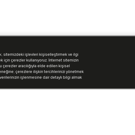
 sitemizdeki işlevleri kişiselleştirmek ve ilgi
k için çerezler kullanıyoruz. İnternet sitemizin
 çerezler aracılığıyla elde edilen kişisel
eğine; çerezlere ilişkin tercihlerinizi yönetmek
 verilerinizin işlenmesine dair detaylı bilgi almak