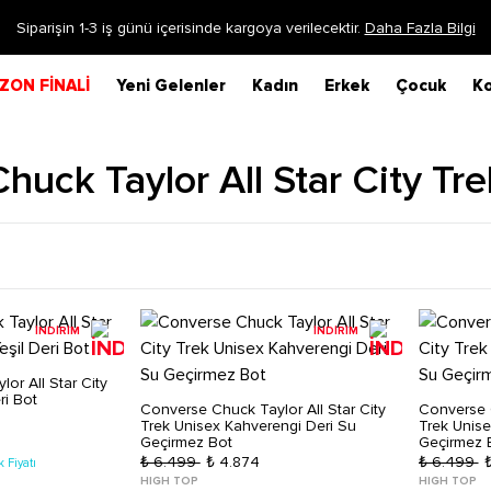
Siparişin 1-3 iş günü içerisinde kargoya verilecektir.
Daha Fazla Bilgi
ZON FİNALİ
Yeni Gelenler
Kadın
Erkek
Çocuk
Ko
Chuck Taylor All Star City Tre
İNDİRİM
İNDİRİM
or All Star City
ri Bot
Converse Chuck Taylor All Star City
Converse C
Trek Unisex Kahverengi Deri Su
Trek Unise
Geçirmez Bot
Geçirmez 
₺ 6.499
₺ 4.874
₺ 6.499
 Fiyatı
HIGH TOP
HIGH TOP