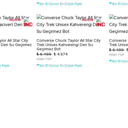
Son 10 Günün En Düşük Fiyatı
Son 10 Gün
İNDİRİM
İNDİRİM
or All Star City
Converse Chuck Taylor All Star City
Converse C
t Deri Su Geçirmez
Trek Unisex Kahverengi Deri Su
Trek Unis
Geçirmez Bot
₺ 6.499
₺ 6.499
₺ 4.874
HIGH TOP
HIGH TOP
Son 10 Gün
 Fiyatı
Son 10 Günün En Düşük Fiyatı