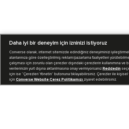
Daha iyi bir deneyim için izninizi istiyoruz
Converse olarak, internet sitemizde edindiğiniz deneyiminizi iyileştirmek,
alanlarınıza göre özelleştirilmiş reklam/pazarlama faaliyetleri yürütebilme
çalışması için zorunlu olan çerezler dışındaki çerezlerin kullanımına ve bu
verilerinizin yurt dışına aktarılmasına onay vermiyorsanız
Reddedin
seçen
için ise “Çerezleri Yönetin” butonuna tıklayabilirsiniz. Çerezler ile kişisel
için
Converse Website Çerez Politikamızı
ziyaret edebilirsiniz.