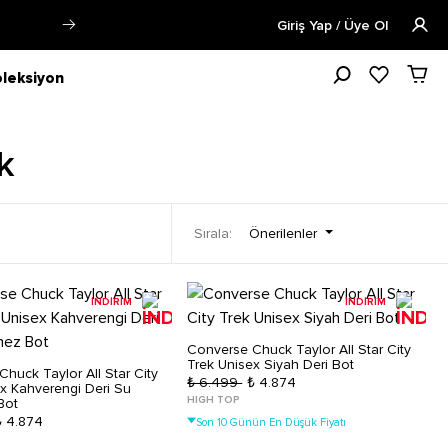
Öğrencilere Özel Tüm Ürünlerde %15 
Giriş Yap / Üye Ol
leksiyon
k
Önerilenler
Sırala:
İNDİRİM
İNDİRİM
Converse Chuck Taylor All Star City
Trek Unisex Siyah Deri Bot
huck Taylor All Star City
₺ 6.499
₺ 4.874
x Kahverengi Deri Su
HIGH TOP
Bot
₺ 4.874
Son 10 Günün En Düşük Fiyatı