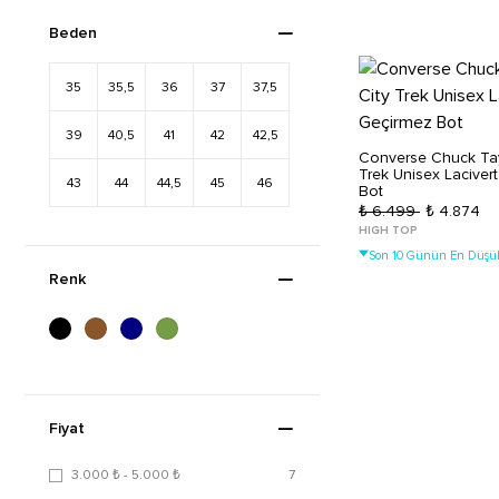
Beden
35
35,5
36
37
37,5
39
40,5
41
42
42,5
Converse Chuck Tayl
Trek Unisex Laciver
43
44
44,5
45
46
Bot
₺ 6.499
₺ 4.874
HIGH TOP
Son 10 Günün En Düşük
Renk
Fiyat
3.000 ₺ - 5.000 ₺
7