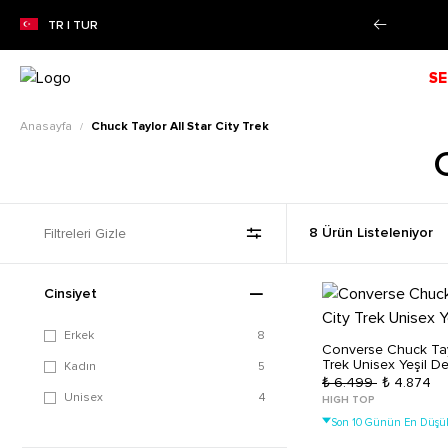
ZON İNDİRİMİ!
Alışverişe Başla!
TR | TUR
SE
Anasayfa
Chuck Taylor All Star City Trek
/
Filtreleri Gizle
8 Ürün Listeleniyor
Cinsiyet
Erkek
8
Converse Chuck Tayl
Trek Unisex Yeşil De
Kadın
5
₺ 6.499
₺ 4.874
Unisex
4
HIGH TOP
Son 10 Günün En Düşük