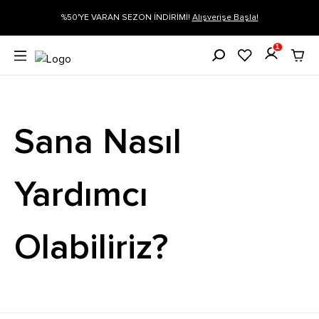
gi
%50'YE VARAN SEZON İNDİRİMİ!
Alışverişe Başla!
1
Sana Nasıl
Yardımcı
Olabiliriz?