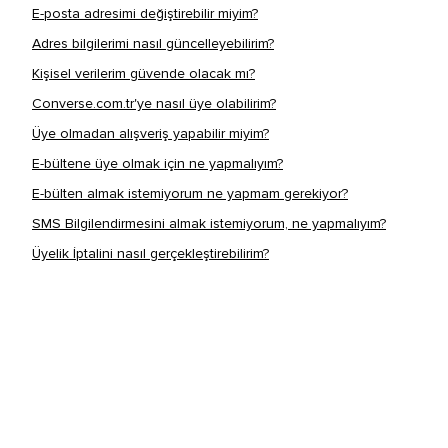
E-posta adresimi değiştirebilir miyim?
Adres bilgilerimi nasıl güncelleyebilirim?
Kişisel verilerim güvende olacak mı?
Converse.com.tr'ye nasıl üye olabilirim?
Üye olmadan alışveriş yapabilir miyim?
E-bültene üye olmak için ne yapmalıyım?
E-bülten almak istemiyorum ne yapmam gerekiyor?
SMS Bilgilendirmesini almak istemiyorum, ne yapmalıyım?
Üyelik İptalini nasıl gerçekleştirebilirim?