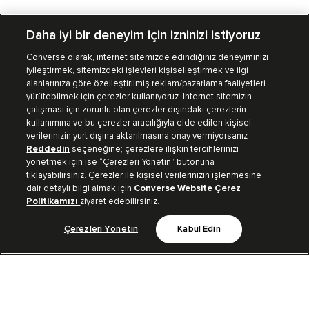
Daha iyi bir deneyim için izninizi istiyoruz
Converse olarak, internet sitemizde edindiğiniz deneyiminizi
iyileştirmek, sitemizdeki işlevleri kişiselleştirmek ve ilgi
Mağazalarımız
Sipariş Takibi
alanlarınıza göre özelleştirilmiş reklam/pazarlama faaliyetleri
yürütebilmek için çerezler kullanıyoruz. İnternet sitemizin
Müşteri İlişkileri
çalışması için zorunlu olan çerezler dışındaki çerezlerin
kullanımına ve bu çerezler aracılığıyla elde edilen kişisel
verilerinizin yurt dışına aktarılmasına onay vermiyorsanız
Koleksiyon
Reddedin
seçeneğine; çerezlere ilişkin tercihlerinizi
yönetmek için ise “Çerezleri Yönetin” butonuna
tıklayabilirsiniz. Çerezler ile kişisel verilerinizin işlenmesine
Kurumsal
dair detaylı bilgi almak için
Converse Website Çerez
Politikamızı
ziyaret edebilirsiniz.
Çerezleri Yönetin
Kabul Edin
Bizi Takip Et