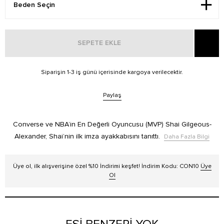
SEPETE EKLE
Siparişin 1-3 iş günü içerisinde kargoya verilecektir.
Paylaş
Converse ve NBA’in En Değerli Oyuncusu (MVP) Shai Gilgeous-
Alexander, Shai’nin ilk imza ayakkabısını tanıttı.
Daha Fazla Bilgi
Üye ol, ilk alışverişine özel %10 İndirimi keşfet! İndirim Kodu: CON10
Üye
Ol