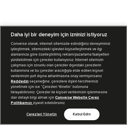
Daha iyi bir deneyim için izninizi istiyoruz
Converse olarak, internet sitemizde edindiğiniz deneyiminizi
iyileştirmek, sitemizdeki işlevleri kişiselleştirmek ve ilgi
Mağazalarımız
Sipariş Takibi
alanlarınıza göre özelleştirilmiş reklam/pazarlama faaliyetleri
yürütebilmek için çerezler kullanıyoruz. İnternet sitemizin
Müşteri İlişkileri
çalışması için zorunlu olan çerezler dışındaki çerezlerin
kullanımına ve bu çerezler aracılığıyla elde edilen kişisel
verilerinizin yurt dışına aktarılmasına onay vermiyorsanız
Koleksiyon
Reddedin
seçeneğine; çerezlere ilişkin tercihlerinizi
yönetmek için ise “Çerezleri Yönetin” butonuna
tıklayabilirsiniz. Çerezler ile kişisel verilerinizin işlenmesine
Kurumsal
dair detaylı bilgi almak için
Converse Website Çerez
Politikamızı
ziyaret edebilirsiniz.
Çerezleri Yönetin
Kabul Edin
Bizi Takip Et