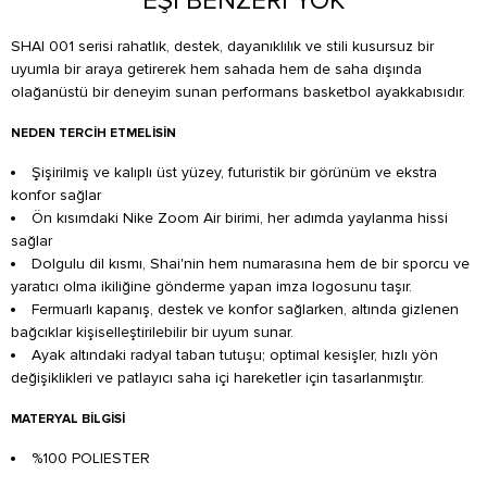
EŞİ BENZERİ YOK
SHAI 001 serisi rahatlık, destek, dayanıklılık ve stili kusursuz bir
uyumla bir araya getirerek hem sahada hem de saha dışında
olağanüstü bir deneyim sunan performans basketbol ayakkabısıdır.
NEDEN TERCIH ETMELISIN
Şişirilmiş ve kalıplı üst yüzey, futuristik bir görünüm ve ekstra
konfor sağlar
Ön kısımdaki Nike Zoom Air birimi, her adımda yaylanma hissi
sağlar
Dolgulu dil kısmı, Shai'nin hem numarasına hem de bir sporcu ve
yaratıcı olma ikiliğine gönderme yapan imza logosunu taşır.
Fermuarlı kapanış, destek ve konfor sağlarken, altında gizlenen
bağcıklar kişiselleştirilebilir bir uyum sunar.
Ayak altındaki radyal taban tutuşu; optimal kesişler, hızlı yön
değişiklikleri ve patlayıcı saha içi hareketler için tasarlanmıştır.
MATERYAL BILGISI
%100 POLIESTER