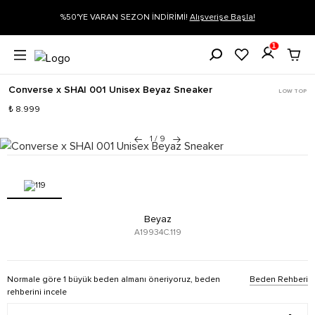
 Başla!
Siparişin 1-3 iş günü içerisinde kargoya verilecektir.
Daha Fa
1
Converse x SHAI 001 Unisex Beyaz Sneaker
LOW TOP
₺ 8.999
1
/
9
Beyaz
A19934C.119
Normale göre 1 büyük beden almanı öneriyoruz, beden
Beden Rehberi
rehberini incele