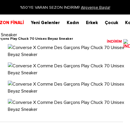
Siparişin 1-3 iş günü içerisinde kargoya verilecekti
ZON FİNALİ
Yeni Gelenler
Kadın
Erkek
Çocuk
Ko
çons Play Chuck 70 Unisex Beyaz Sneaker
İNDİRİM