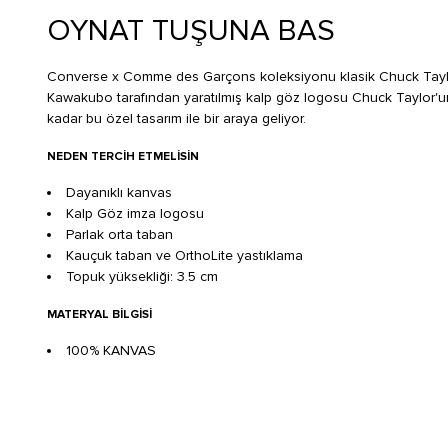
OYNAT TUŞUNA BAS
Converse x Comme des Garçons koleksiyonu klasik Chuck Taylor s
Kawakubo tarafından yaratılmış kalp göz logosu Chuck Taylor'un k
kadar bu özel tasarım ile bir araya geliyor.
NEDEN TERCIH ETMELISIN
Dayanıklı kanvas
Kalp Göz imza logosu
Parlak orta taban
Kauçuk taban ve OrthoLite yastıklama
Topuk yüksekliği: 3.5 cm
MATERYAL BILGISI
100% KANVAS