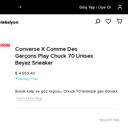
r.
Daha Fazla Bilgi
Öğrencilere Özel
Giriş Yap / Üye Ol
leksiyon
Converse X Comme Des
Garçons Play Chuck 70 Unisex
Beyaz Sneaker
₺ 4.559,40
Avantajlı Fiyat
İkonik kalp ve göz logosu, Chuck 70'lerimizle geri döndü!
Daha Fazla Bilgi
150207C.106