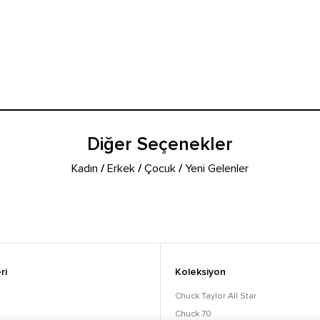
Diğer Seçenekler
Kadın
/
Erkek
/
Çocuk
/
Yeni Gelenler
ri
Koleksiyon
Chuck Taylor All Star
Chuck 70