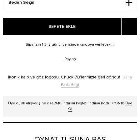
SEPETE EKLE
Siparişin 1-3 iş günü içerisinde kargoya verilecektir.
Paylaş
İkonik kalp ve göz logosu, Chuck 70'lerimizle geri döndü!
Daha
Fazla Bilgi
Üye ol, ilk alışverişine özel %10 İndirimi keşfet! İndirim Kodu: CON10
Üye
Ol
OYNAT TUŞUNA BAS