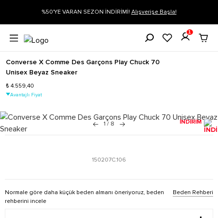
İRİMİ!
Alışverişe Başla!
Siparişin 1-3 iş günü içerisinde kargoya veri
1
Converse X Comme Des Garçons Play Chuck 70
Unisex Beyaz Sneaker
₺ 4.559,40
Avantajlı Fiyat
İNDİRİM
1
/
8
150207C.106
Normale göre daha küçük beden almanı öneriyoruz, beden
Beden Rehberi
rehberini incele