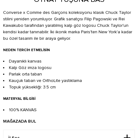
Converse x Comme des Garçons koleksiyonu klasik Chuck Taylor
stilini yeniden yorumluyor. Grafik sanatçısı Filip Pagowski ve Rei
Kawakubo tarafından yaratılmış kalp göz logosu Chuck Taylor'un
kendisi kadar tanınabilir. İki ikonik marka Paris'ten New York'a kadar
bu özel tasarım ile bir araya geliyor.
NEDEN TERCIH ETMELISIN
Dayanıklı kanvas
Kalp Göz imza logosu
Parlak orta taban
Kauçuk taban ve OrthoLite yastıklama
Topuk yüksekliği: 3.5 cm
MATERYAL BILGISI
100% KANVAS
MAĞAZADA BUL