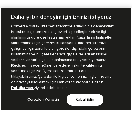
Daha iyi bir deneyim için izninizi istiyoruz
Converse olarak, internet sitemizde edindiğiniz deneyiminizi
iyileştirmek, sitemizdeki işlevleri kişiselleştirmek ve ilgi
Mağazalarımız
Sipariş Takibi
alanlarınıza göre özelleştirilmiş reklam/pazarlama faaliyetleri
yürütebilmek için çerezler kullanıyoruz. İnternet sitemizin
Müşteri İlişkileri
çalışması için zorunlu olan çerezler dışındaki çerezlerin
kullanımına ve bu çerezler aracılığıyla elde edilen kişisel
verilerinizin yurt dışına aktarılmasına onay vermiyorsanız
Koleksiyon
Reddedin
seçeneğine; çerezlere ilişkin tercihlerinizi
yönetmek için ise “Çerezleri Yönetin” butonuna
tıklayabilirsiniz. Çerezler ile kişisel verilerinizin işlenmesine
Kurumsal
dair detaylı bilgi almak için
Converse Website Çerez
Politikamızı
ziyaret edebilirsiniz.
Çerezleri Yönetin
Kabul Edin
Bizi Takip Et