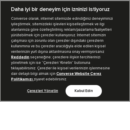
Daha iyi bir deneyim için izninizi istiyoruz
Converse olarak, internet sitemizde edindiğiniz deneyiminizi
iyileştirmek, sitemizdeki işlevleri kişiselleştirmek ve ilgi
Mağazalarımız
Sipariş Takibi
alanlarınıza göre özelleştirilmiş reklam/pazarlama faaliyetleri
yürütebilmek için çerezler kullanıyoruz. İnternet sitemizin
Müşteri İlişkileri
çalışması için zorunlu olan çerezler dışındaki çerezlerin
kullanımına ve bu çerezler aracılığıyla elde edilen kişisel
verilerinizin yurt dışına aktarılmasına onay vermiyorsanız
Koleksiyon
Reddedin
seçeneğine; çerezlere ilişkin tercihlerinizi
yönetmek için ise “Çerezleri Yönetin” butonuna
tıklayabilirsiniz. Çerezler ile kişisel verilerinizin işlenmesine
Kurumsal
dair detaylı bilgi almak için
Converse Website Çerez
Politikamızı
ziyaret edebilirsiniz.
Çerezleri Yönetin
Kabul Edin
Bizi Takip Et
TR
|
TUR