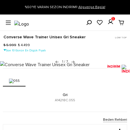
İRİMİ!
Alışverişe Başla!
Siparişin 1-3 iş günü içerisinde kargoya veri
1
Converse Wave Trainer Unisex Gri Sneaker
LOW TOP
₺ 5.999
₺ 4.499
Son 10 Günün En Düşük Fiyatı
1
/
7
İNDİRİM
Gri
A14218C.055
Beden Rehberi