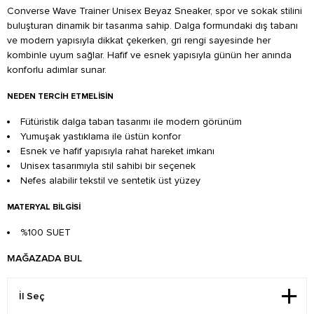
Converse Wave Trainer Unisex Beyaz Sneaker, spor ve sokak stilini
buluşturan dinamik bir tasarıma sahip. Dalga formundaki dış tabanı
ve modern yapısıyla dikkat çekerken, gri rengi sayesinde her
kombinle uyum sağlar. Hafif ve esnek yapısıyla günün her anında
konforlu adımlar sunar.
NEDEN TERCIH ETMELISIN
Fütüristik dalga taban tasarımı ile modern görünüm
Yumuşak yastıklama ile üstün konfor
Esnek ve hafif yapısıyla rahat hareket imkanı
Unisex tasarımıyla stil sahibi bir seçenek
Nefes alabilir tekstil ve sentetik üst yüzey
MATERYAL BILGISI
%100 SUET
MAĞAZADA BUL