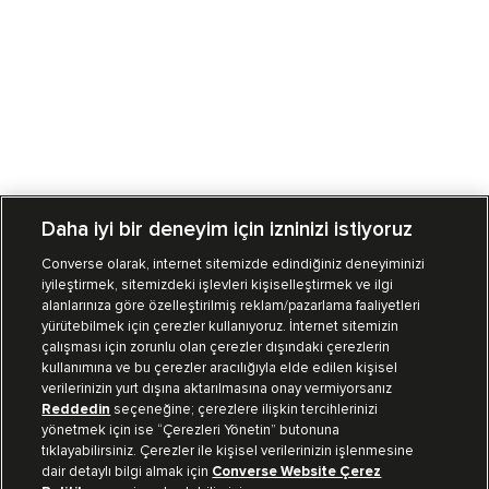
Daha iyi bir deneyim için izninizi istiyoruz
Converse olarak, internet sitemizde edindiğiniz deneyiminizi
iyileştirmek, sitemizdeki işlevleri kişiselleştirmek ve ilgi
Mağazalarımız
Sipariş Takibi
alanlarınıza göre özelleştirilmiş reklam/pazarlama faaliyetleri
yürütebilmek için çerezler kullanıyoruz. İnternet sitemizin
Müşteri İlişkileri
çalışması için zorunlu olan çerezler dışındaki çerezlerin
kullanımına ve bu çerezler aracılığıyla elde edilen kişisel
verilerinizin yurt dışına aktarılmasına onay vermiyorsanız
Koleksiyon
Reddedin
seçeneğine; çerezlere ilişkin tercihlerinizi
yönetmek için ise “Çerezleri Yönetin” butonuna
tıklayabilirsiniz. Çerezler ile kişisel verilerinizin işlenmesine
Kurumsal
dair detaylı bilgi almak için
Converse Website Çerez