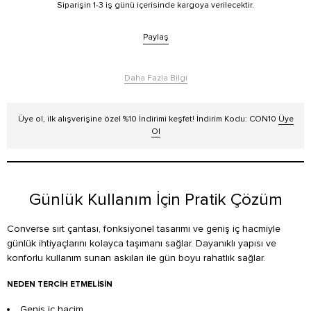
Siparişin 1-3 iş günü içerisinde kargoya verilecektir.
Paylaş
Daha Fazla Bilgi
Üye ol, ilk alışverişine özel %10 İndirimi keşfet! İndirim Kodu: CON10
Üye
Ol
Günlük Kullanım İçin Pratik Çözüm
Converse sırt çantası, fonksiyonel tasarımı ve geniş iç hacmiyle
günlük ihtiyaçlarını kolayca taşımanı sağlar. Dayanıklı yapısı ve
konforlu kullanım sunan askıları ile gün boyu rahatlık sağlar.
NEDEN TERCIH ETMELISIN
Geniş iç hacim