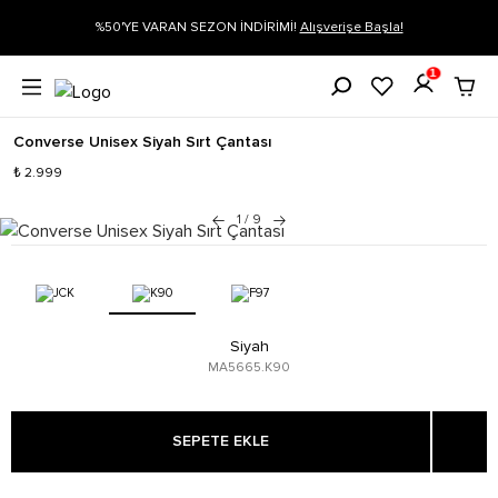
%50'YE VARAN SEZON İNDİRİMİ!
Alışverişe Başla!
Siparişin 1-3 iş 
1
Converse Unisex Siyah Sırt Çantası
₺ 2.999
1
/
9
Siyah
MA5665.K90
SEPETE EKLE