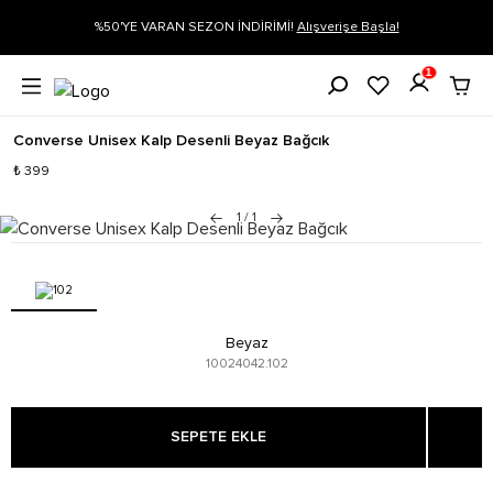
gi
%50'YE VARAN SEZON İNDİRİMİ!
Alışverişe Başla!
1
Converse Unisex Kalp Desenli Beyaz Bağcık
₺ 399
1
/
1
Beyaz
10024042.102
SEPETE EKLE