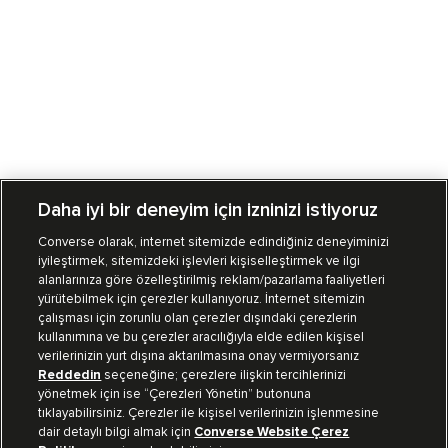
Daha iyi bir deneyim için izninizi istiyoruz
Converse olarak, internet sitemizde edindiğiniz deneyiminizi
iyileştirmek, sitemizdeki işlevleri kişiselleştirmek ve ilgi
Mağazalarımız
Sipariş Takibi
alanlarınıza göre özelleştirilmiş reklam/pazarlama faaliyetleri
yürütebilmek için çerezler kullanıyoruz. İnternet sitemizin
Müşteri İlişkileri
çalışması için zorunlu olan çerezler dışındaki çerezlerin
kullanımına ve bu çerezler aracılığıyla elde edilen kişisel
verilerinizin yurt dışına aktarılmasına onay vermiyorsanız
Koleksiyon
Reddedin
seçeneğine; çerezlere ilişkin tercihlerinizi
yönetmek için ise “Çerezleri Yönetin” butonuna
tıklayabilirsiniz. Çerezler ile kişisel verilerinizin işlenmesine
Kurumsal
dair detaylı bilgi almak için
Converse Website Çerez