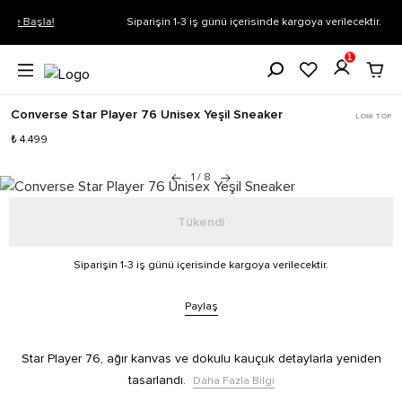
Siparişin 1-3 iş günü içerisinde kargoya verilecektir.
Daha Fazla Bilgi
1
Converse Star Player 76 Unisex Yeşil Sneaker
LOW TOP
₺ 4.499
1
/
8
Tükendi
Siparişin 1-3 iş günü içerisinde kargoya verilecektir.
Paylaş
Star Player 76, ağır kanvas ve dokulu kauçuk detaylarla yeniden
tasarlandı.
Daha Fazla Bilgi