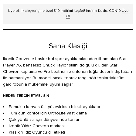
Üye ol, ilk alışverişine özel %10 İndirimi keşfet! İndirim Kodu: CON10
Üye
Ol
Saha Klasiği
İkonik Converse basketbol spor ayakkabılarından ilham alan Star
Player 76, benzersiz Chuck Taylor stilini dolgulu dil, deri Star
Chevron kaplama ve Pro Leather ile ünlenen tuğla desenli dış taban
ile harmanlıyor. Bu model, sıcak, toprak rengi nötr tonlardaki tüm
gardırobunla mükemmel uyum sağlar.
NEDEN TERCIH ETMELISIN
Pamuklu kanvas üst yüzeylı kısa bilekli ayakkabı
Tüm gün konfor için OrthoLite yastıklama
Çok yönlü stil için dünyevi nötr tonlar
İkonik Yıldız Chevron markası
Klasik Yıldız Oyuncu dil etiketi