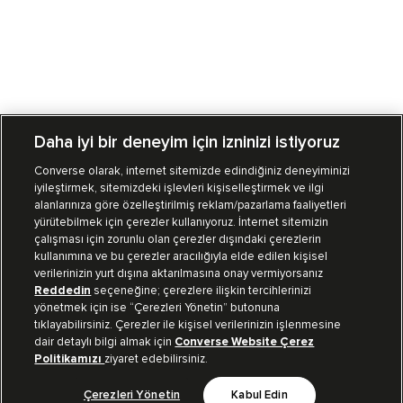
Daha iyi bir deneyim için izninizi istiyoruz
Converse olarak, internet sitemizde edindiğiniz deneyiminizi
iyileştirmek, sitemizdeki işlevleri kişiselleştirmek ve ilgi
Mağazalarımız
Sipariş Takibi
alanlarınıza göre özelleştirilmiş reklam/pazarlama faaliyetleri
yürütebilmek için çerezler kullanıyoruz. İnternet sitemizin
Müşteri İlişkileri
çalışması için zorunlu olan çerezler dışındaki çerezlerin
kullanımına ve bu çerezler aracılığıyla elde edilen kişisel
verilerinizin yurt dışına aktarılmasına onay vermiyorsanız
Koleksiyon
Reddedin
seçeneğine; çerezlere ilişkin tercihlerinizi
yönetmek için ise “Çerezleri Yönetin” butonuna
tıklayabilirsiniz. Çerezler ile kişisel verilerinizin işlenmesine
Kurumsal
dair detaylı bilgi almak için
Converse Website Çerez
Politikamızı
ziyaret edebilirsiniz.
Çerezleri Yönetin
Kabul Edin
Bizi Takip Et