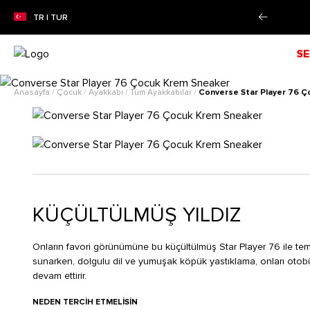
a Bilgi
%50'YE VARAN SEZON İ
TR | TUR
SE
Anasayfa
/
Çocuk
/
Ayakkabı
/
Tüm Ayakkabılar
/
Converse Star Player 76 
KÜÇÜLTÜLMÜŞ YILDIZ
Onların favori görünümüne bu küçültülmüş Star Player 76 ile temel
sunarken, dolgulu dil ve yumuşak köpük yastıklama, onları oto
devam ettirir.
NEDEN TERCIH ETMELISIN