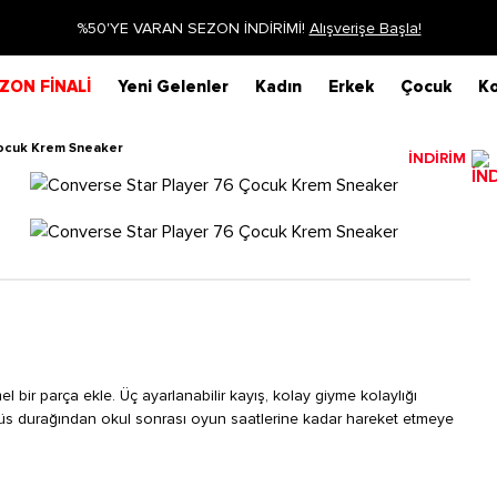
NDİRİMİ!
Alışverişe Başla!
Sip
ZON FİNALİ
Yeni Gelenler
Kadın
Erkek
Çocuk
Ko
Çocuk Krem Sneaker
İNDİRİM
 bir parça ekle. Üç ayarlanabilir kayış, kolay giyme kolaylığı
büs durağından okul sonrası oyun saatlerine kadar hareket etmeye