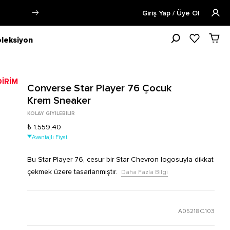
arişin 1-3 iş günü içerisinde kargoya verilecektir.
Daha Fazla Bilgi
Giriş Yap / Üye Ol
leksiyon
Converse Star Player 76 Çocuk
Krem Sneaker
KOLAY GİYİLEBİLİR
₺ 1.559,40
Avantajlı Fiyat
Bu Star Player 76, cesur bir Star Chevron logosuyla dikkat
çekmek üzere tasarlanmıştır.
Daha Fazla Bilgi
A05218C.103