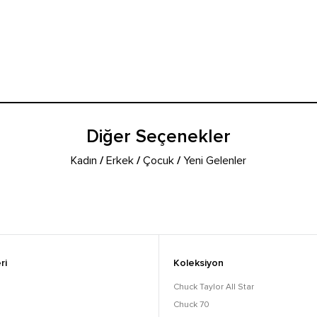
Diğer Seçenekler
Kadın
/
Erkek
/
Çocuk
/
Yeni Gelenler
ri
Koleksiyon
Chuck Taylor All Star
Chuck 70