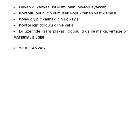
Dayanıklı kanvas üst kısmı olan low-top ayakkabı
Konforlu oyun için yumuşak köpük taban yastıklaması
Kolay giyip çıkarmak için üç kayış
Konfor için dolgulu dil ve yaka
Dil üzerinde lisans plakası logosu, dikiş ve marka, vintage bi
MATERYAL BILGISI
%100 KANVAS