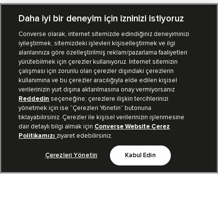
Daha iyi bir deneyim için izninizi istiyoruz
Converse olarak, internet sitemizde edindiğiniz deneyiminizi
iyileştirmek, sitemizdeki işlevleri kişiselleştirmek ve ilgi
Mağazalarımız
Sipariş Takibi
alanlarınıza göre özelleştirilmiş reklam/pazarlama faaliyetleri
yürütebilmek için çerezler kullanıyoruz. İnternet sitemizin
Müşteri İlişkileri
çalışması için zorunlu olan çerezler dışındaki çerezlerin
kullanımına ve bu çerezler aracılığıyla elde edilen kişisel
verilerinizin yurt dışına aktarılmasına onay vermiyorsanız
Koleksiyon
Reddedin
seçeneğine; çerezlere ilişkin tercihlerinizi
yönetmek için ise “Çerezleri Yönetin” butonuna
tıklayabilirsiniz. Çerezler ile kişisel verilerinizin işlenmesine
Kurumsal
dair detaylı bilgi almak için
Converse Website Çerez
Politikamızı
ziyaret edebilirsiniz.
Çerezleri Yönetin
Kabul Edin
Bizi Takip Et
TR
|
TUR