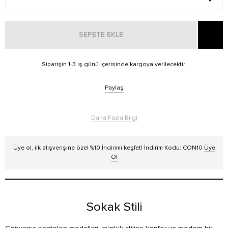
SEPETE EKLE
Siparişin 1-3 iş günü içerisinde kargoya verilecektir.
Paylaş
Daha Fazla Bilgi
Üye ol, ilk alışverişine özel %10 İndirimi keşfet! İndirim Kodu: CON10
Üye
Ol
Sokak Stili