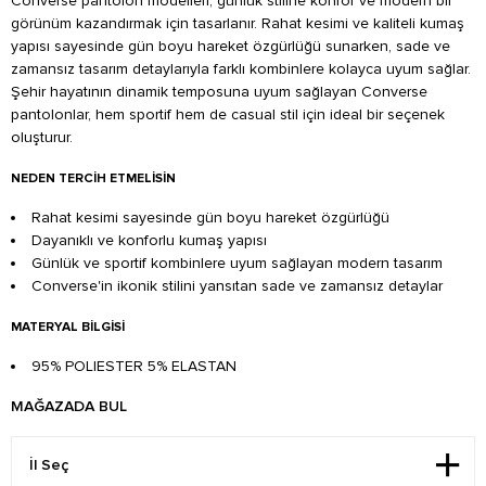
Converse pantolon modelleri, günlük stiline konfor ve modern bir
görünüm kazandırmak için tasarlanır. Rahat kesimi ve kaliteli kumaş
yapısı sayesinde gün boyu hareket özgürlüğü sunarken, sade ve
zamansız tasarım detaylarıyla farklı kombinlere kolayca uyum sağlar.
Şehir hayatının dinamik temposuna uyum sağlayan Converse
pantolonlar, hem sportif hem de casual stil için ideal bir seçenek
oluşturur.
NEDEN TERCIH ETMELISIN
Rahat kesimi sayesinde gün boyu hareket özgürlüğü
Dayanıklı ve konforlu kumaş yapısı
Günlük ve sportif kombinlere uyum sağlayan modern tasarım
Converse'in ikonik stilini yansıtan sade ve zamansız detaylar
MATERYAL BILGISI
95% POLIESTER 5% ELASTAN
MAĞAZADA BUL