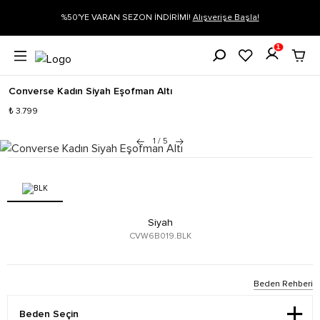
gi
%50'YE VARAN SEZON İNDİRİMİ!
Alışverişe Başla!
1
Converse Kadın Siyah Eşofman Altı
₺ 3.799
1
/
5
Siyah
CVW6B019.BLK
Beden Rehberi